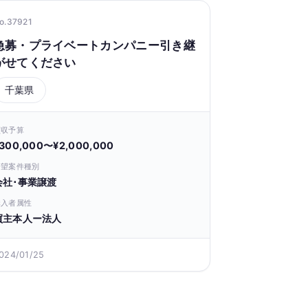
o.37921
急募・プライベートカンパニー引き継
がせてください
千葉県
買収予算
300,000〜¥2,000,000
希望案件種別
会社･事業譲渡
購入者属性
買主本人ー法人
024/01/25