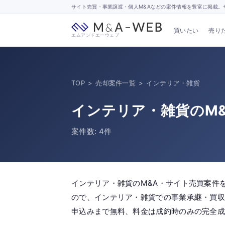
サイト売買・事業譲渡・個人M&Aなどの案件情報を豊富に掲載。サ
買いたい
売り
エムアンドエーウェブ
TOP
>
売却案件一覧
>
インテリア・雑貨
インテリア・雑貨のM
案件数: 4件
インテリア・雑貨のM&A・サイト売買案件
ので、インテリア・雑貨での事業承継・買収
申込みまで無料、料金は成約時のみの完全