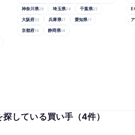
神奈川県
埼玉県
千葉県
E
29
24
22
大阪府
兵庫県
愛知県
22
17
17
京都府
静岡県
14
14
を探している買い手（4件）