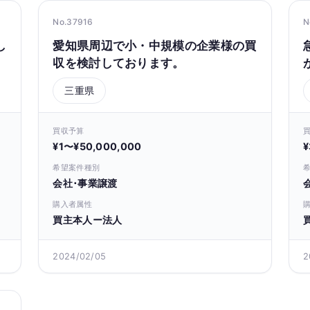
No.37916
N
し
愛知県周辺で小・中規模の企業様の買
収を検討しております。
三重県
買収予算
¥1〜¥50,000,000
¥
希望案件種別
会社･事業譲渡
購入者属性
買主本人ー法人
2024/02/05
2