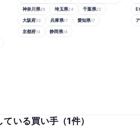
神奈川県
埼玉県
千葉県
E
29
24
22
大阪府
兵庫県
愛知県
22
17
17
京都府
静岡県
14
14
している買い手（1件）