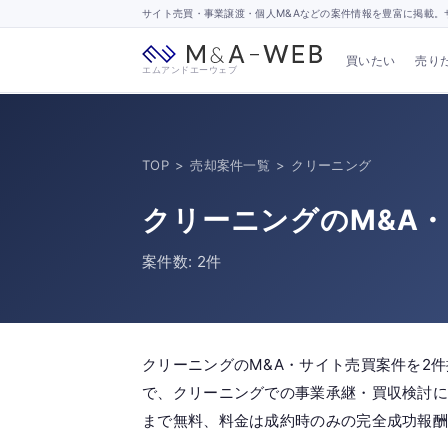
サイト売買・事業譲渡・個人M&Aなどの案件情報を豊富に掲載。サ
買いたい
売り
エムアンドエーウェブ
TOP
>
売却案件一覧
>
クリーニング
クリーニングのM&A
案件数: 2件
クリーニングのM&A・サイト売買案件を2
で、クリーニングでの事業承継・買収検討に
まで無料、料金は成約時のみの完全成功報