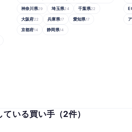
神奈川県
埼玉県
千葉県
E
29
24
22
大阪府
兵庫県
愛知県
22
17
17
京都府
静岡県
14
14
している買い手（2件）