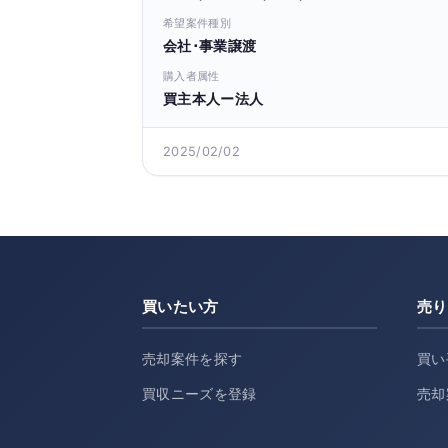
希望案件種別
会社･事業譲渡
購入者属性
買主本人ー法人
2025/02/02
買いたい方
売り
売却案件を探す
買い
買収ニーズを登録
売却