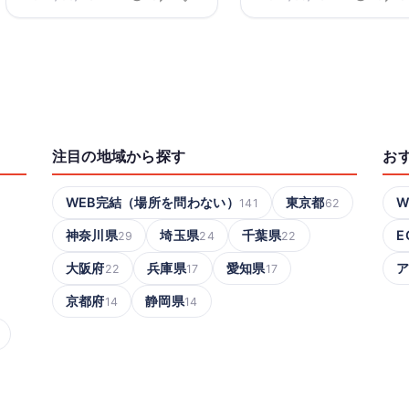
注目の地域から探す
お
WEB完結（場所を問わない）
東京都
W
141
62
神奈川県
埼玉県
千葉県
E
29
24
22
大阪府
兵庫県
愛知県
22
17
17
京都府
静岡県
14
14