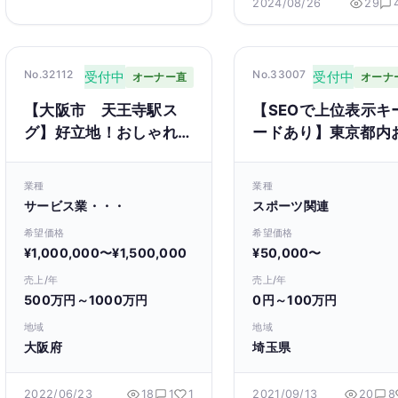
2024/08/26
29
No.32112
No.33007
受付中
受付中
オーナー直
オーナ
【大阪市 天王寺駅ス
【SEOで上位表示キ
グ】好立地！おしゃれな
ードあり】東京都内
デザイナーズマンション
すめゴルフスクール
内にあるパーソナルジム
サイト
業種
業種
を設備ごと譲渡します
サービス業・・・
スポーツ関連
希望価格
希望価格
¥1,000,000〜¥1,500,000
¥50,000〜
売上/年
売上/年
500万円～1000万円
0円～100万円
地域
地域
大阪府
埼玉県
2022/06/23
18
1
1
2021/09/13
20
8