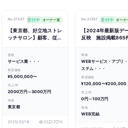
No.31037
No.31207
受付中
受付中
オーナー直
オーナ
【東京都、好立地ストレ
【2024年最新版デ
ッチサロン】顧客、従業
反映 施設掲載865
員、ノウハウ譲渡。すぐ
全国のゴルフスクー
に営業、自走可能
索サイト（口コミ機
業種
業種
り）
サービス業・・・
WEBサービス・アプリ
ステム・・・
希望価格
¥5,000,000〜
希望価格
¥120,000〜¥200,000
売上/年
2000万円～3000万円
売上/年
0円～100万円
地域
東京都
地域
WEB完結
2025/03/18
22
2
0