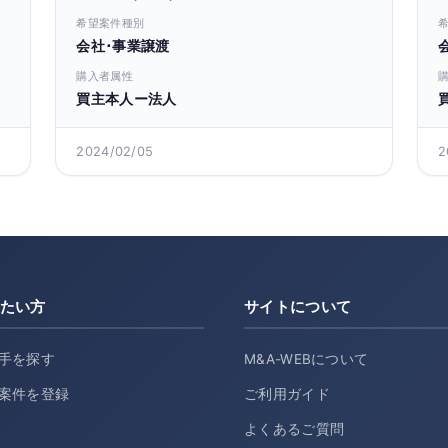
希望案件種別
会社･事業譲渡
購入者属性
買主本人ー法人
2024/02/05
2
たい方
サイトについて
手を探す
M&A-WEBについて
案件を登録
ご利用ガイド
よくあるご質問