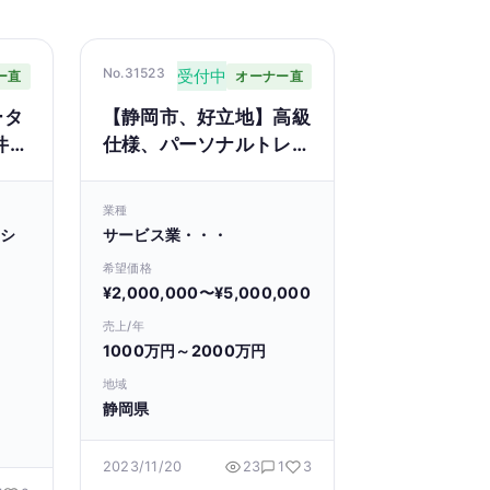
No.31523
受付中
ー直
オーナー直
ータ
【静岡市、好立地】高級
件】
仕様、パーソナルトレー
ル検
ニングジムの店舗(内
能あ
装、マシン他)譲渡、す
業種
ぐに営業可能
・シ
サービス業・・・
希望価格
¥2,000,000〜¥5,000,000
売上/年
1000万円～2000万円
地域
静岡県
2023/11/20
23
1
3