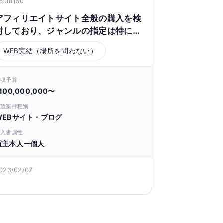
o.38150
アフィリエイトサイト全般の購入を検
討しており、ジャンルの指定は特にあ
りません。
WEB完結（場所を問わない）
買収予算
100,000,000〜
希望案件種別
WEBサイト・ブログ
購入者属性
買主本人ー個人
023/02/07