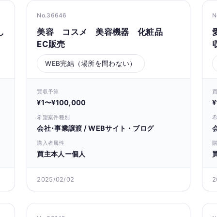
No.36646
N
し
美容 コスメ 美容機器 化粧品
EC販売
WEB完結（場所を問わない）
買収予算
¥1〜¥100,000
¥
希望案件種別
会社･事業譲渡 / WEBサイト・ブログ
購入者属性
買主本人ー個人
2025/02/02
2