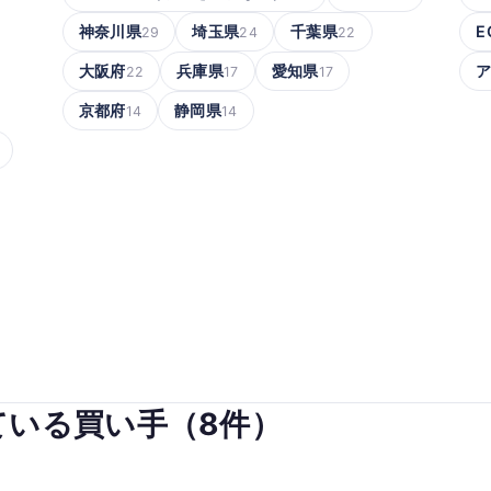
神奈川県
埼玉県
千葉県
E
29
24
22
大阪府
兵庫県
愛知県
22
17
17
京都府
静岡県
14
14
ている買い手（8件）