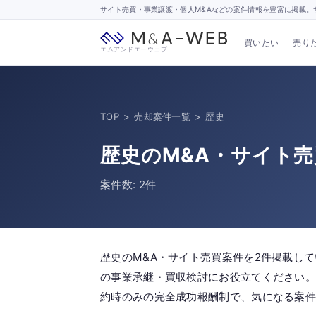
サイト売買・事業譲渡・個人M&Aなどの案件情報を豊富に掲載。サ
買いたい
売り
エムアンドエーウェブ
TOP
>
売却案件一覧
>
歴史
歴史のM&A・サイト
案件数: 2件
歴史のM&A・サイト売買案件を2件掲載し
の事業承継・買収検討にお役立てください。
約時のみの完全成功報酬制で、気になる案