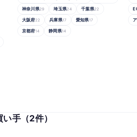
神奈川県
埼玉県
千葉県
E
29
24
22
大阪府
兵庫県
愛知県
22
17
17
京都府
静岡県
14
14
買い手（2件）