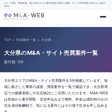
サイト売買・事業譲渡・個人M&Aなどの案件情報を豊富に掲載。サイト売買情報を探すならM&A-
WEB
エムアンドエーウェブ
TOP
>
売却案件一覧
>
大分県
大分県のM&A・サイト売買案件一覧
案件数: 5件
大分県エリアのM&A・サイト売買案件を5件掲載しています。地
域に根ざした事業の譲渡・買収案件を一覧で確認でき、大分県周
辺での後継者探しや出店検討にご活用いただけます。M&A-WEB
は登録から案件閲覧・交渉申込みまで無料、料金は成約時のみの
完全成功報酬制で、気になる案件にはその場で交渉を申し込めま
す。