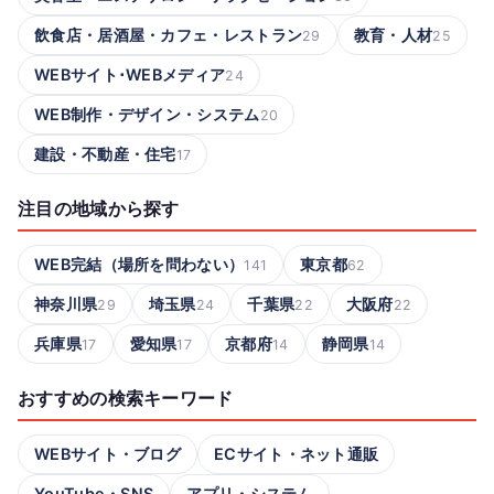
飲食店・居酒屋・カフェ・レストラン
教育・人材
29
25
WEBサイト･WEBメディア
24
WEB制作・デザイン・システム
20
建設・不動産・住宅
17
注目の地域から探す
WEB完結（場所を問わない）
東京都
141
62
神奈川県
埼玉県
千葉県
大阪府
29
24
22
22
兵庫県
愛知県
京都府
静岡県
17
17
14
14
おすすめの検索キーワード
WEBサイト・ブログ
ECサイト・ネット通販
YouTube・SNS
アプリ・システム