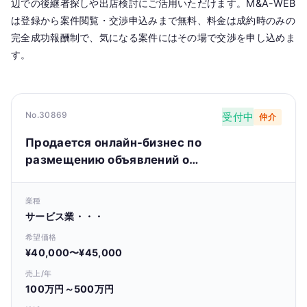
辺での後継者探しや出店検討にご活用いただけます。M&A-WEB
は登録から案件閲覧・交渉申込みまで無料、料金は成約時のみの
完全成功報酬制で、気になる案件にはその場で交渉を申し込めま
す。
No.30869
受付中
仲介
Продается онлайн-бизнес по
размещению объявлений о
недвижимости (агентство
недвижимости).
業種
サービス業・・・
希望価格
¥40,000〜¥45,000
売上/年
100万円～500万円