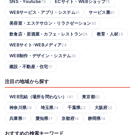
SNS・Youtube
ECサイト・WEBショップ
79
75
WEBサービス・アプリ・システム
サービス業
41
41
美容室・エステサロン・リラクゼーション
30
飲食店・居酒屋・カフェ・レストラン
教育・人材
29
25
WEBサイト･WEBメディア
24
WEB制作・デザイン・システム
20
建設・不動産・住宅
17
注目の地域から探す
WEB完結（場所を問わない）
東京都
141
62
神奈川県
埼玉県
千葉県
大阪府
29
24
22
22
兵庫県
愛知県
京都府
静岡県
17
17
14
14
おすすめの検索キーワード