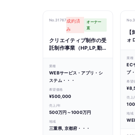
No.31767
No.
成約済
オーナー
直
み
【
ォ
クリエイティブ制作の受
レ
託制作事業（HP,LP,動
ン
画、SNS投稿画像デザイ
業種
ンなど）
EC
業種
プ
WEBサービス・アプリ・シ
ステム・・・
希望
¥8
希望価格
¥500,000
売上
10
売上/年
500万円～1000万円
地域
WE
地域
三重県, 京都府・・・