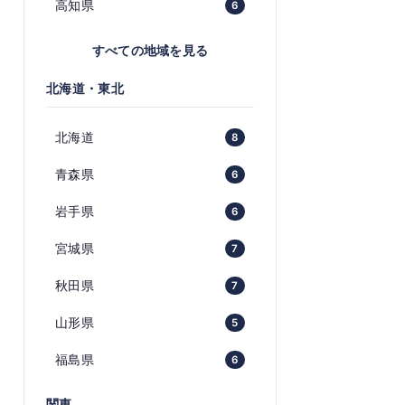
高知県
6
すべての地域を見る
北海道・東北
北海道
8
青森県
6
岩手県
6
宮城県
7
秋田県
7
山形県
5
福島県
6
関東