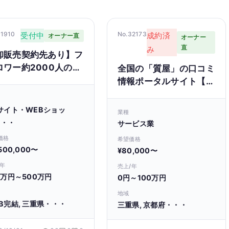
31910
No.32173
受付中
成約済
オーナー直
オーナー
直
み
卸販売契約先あり】フ
ロワー約2000人のト
全国の「質屋」の口コミ
ンドのネイル用品ブラ
情報ポータルサイト【掲
ドの譲渡
載数 約9000件】
サイト・WEBショッ
業種
・・・
サービス業
価格
希望価格
,500,000〜
¥80,000〜
/年
売上/年
0万円～500万円
0円～100万円
地域
B完結, 三重県・・・
三重県, 京都府・・・