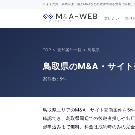
サイト売買・事業譲渡・個人M&Aなどの案件情報を豊富に掲載。サ
買いたい
売り
エムアンドエーウェブ
TOP
>
売却案件一覧
>
鳥取県
鳥取県のM&A・サイ
案件数: 5件
鳥取県エリアのM&A・サイト売買案件を5
確認でき、鳥取県周辺での後継者探しや出店
渉申込みまで無料、料金は成約時のみの完