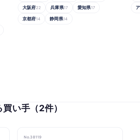
大阪府
兵庫県
愛知県
22
17
17
京都府
静岡県
14
14
る買い手（2件）
No.38119