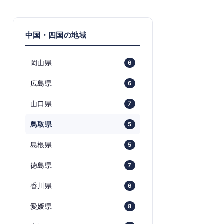
中国・四国の地域
岡山県
6
広島県
6
山口県
7
鳥取県
5
島根県
5
徳島県
7
香川県
6
愛媛県
8