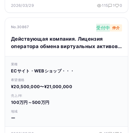
2026/03/29
115
1
0
No.30867
受付中
仲介
Действующая компания. Лицензия
оператора обмена виртуальных активов.
Пожалуйста, ознакомьтесь с
информацией на сайте.
業種
ECサイト・WEBショップ・・・
希望価格
¥20,500,000〜¥21,000,000
売上/年
100万円～500万円
地域
ー