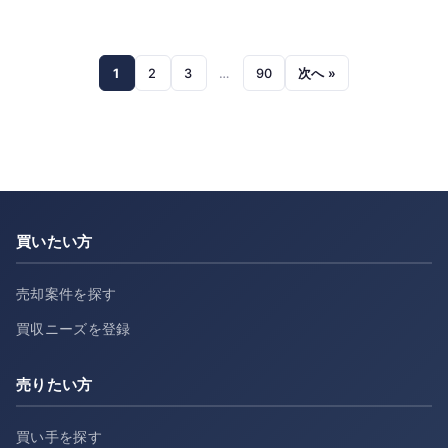
1
2
3
…
90
次へ »
買いたい方
売却案件を探す
買収ニーズを登録
売りたい方
買い手を探す