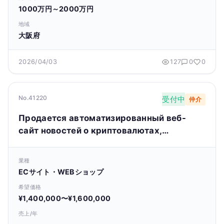
1000万円～2000万円
地域
大阪府
2026/04/03
127
0
0
No.41220
受付中
仲介
Продается автоматизированный веб-
сайт новостей о криптовалютах,
работающий в онлайн-режиме
業種
ECサイト・WEBショップ
希望価格
¥1,400,000〜¥1,600,000
売上/年