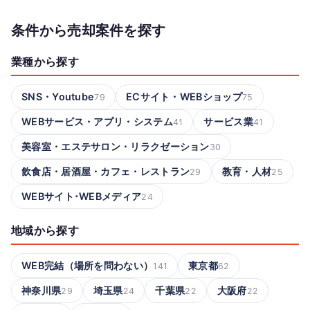
条件から売却案件を探す
業種から探す
SNS・Youtube
ECサイト・WEBショップ
79
75
WEBサービス・アプリ・システム
サービス業
41
41
美容室・エステサロン・リラクゼーション
30
飲食店・居酒屋・カフェ・レストラン
教育・人材
29
25
WEBサイト･WEBメディア
24
地域から探す
WEB完結（場所を問わない）
東京都
141
62
神奈川県
埼玉県
千葉県
大阪府
29
24
22
22