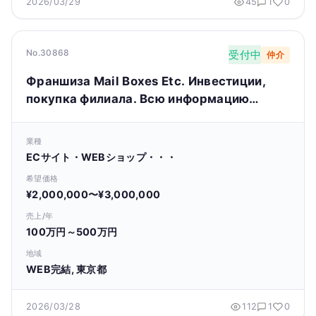
2026/03/29
45
1
0
No.30868
受付中
仲介
Франшиза Mail Boxes Etc. Инвестиции,
покупка филиала. Всю информацию
смотри на сайте.
業種
ECサイト・WEBショップ・・・
希望価格
¥2,000,000〜¥3,000,000
売上/年
100万円～500万円
地域
WEB完結, 東京都
2026/03/28
112
1
0