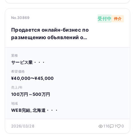
No.30869
受付中
仲介
Продается онлайн-бизнес по
размещению объявлений о
недвижимости (агентство
недвижимости).
業種
サービス業・・・
希望価格
¥40,000〜¥45,000
売上/年
100万円～500万円
地域
WEB完結, 北海道・・・
2026/03/28
116
1
0