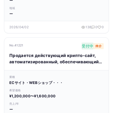
ー
地域
ー
2026/04/02
138
0
0
No.41221
受付中
仲介
Продается действующий крипто-сайт,
автоматизированный, обеспечивающий
пассивный доход и высокий потенциал
роста.
業種
ECサイト・WEBショップ・・・
希望価格
¥1,200,000〜¥1,600,000
売上/年
ー