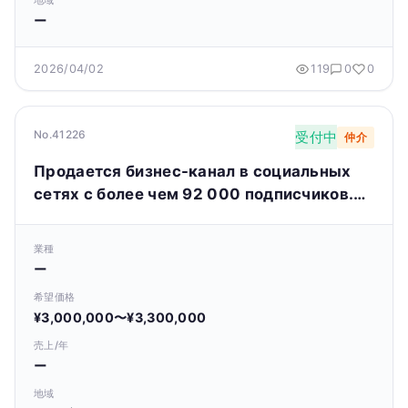
地域
ー
2026/04/02
119
0
0
No.41226
受付中
仲介
Продается бизнес-канал в социальных
сетях с более чем 92 000 подписчиков.
Онлайн-бизнес
業種
ー
希望価格
¥3,000,000〜¥3,300,000
売上/年
ー
地域