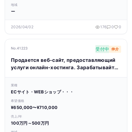
地域
ー
2026/04/02
176
0
0
No.41223
受付中
仲介
Продается веб-сайт, предоставляющий
услуги онлайн-хостинга. Зарабатывайте
до 10 000 долларов в месяц.
業種
ECサイト・WEBショップ・・・
希望価格
¥650,000〜¥710,000
売上/年
100万円～500万円