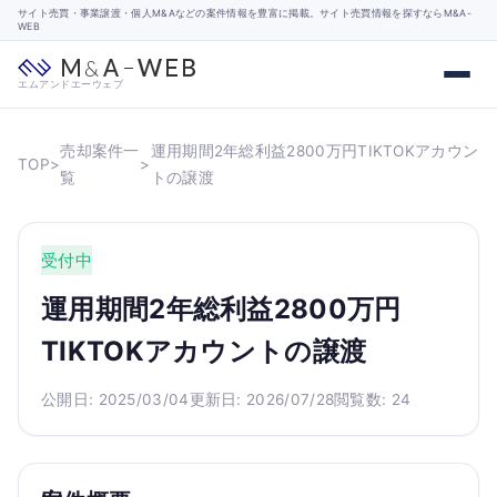
サイト売買・事業譲渡・個人M&Aなどの案件情報を豊富に掲載。サイト売買情報を探すならM&A-
WEB
エムアンドエーウェブ
売却案件一
運用期間2年総利益2800万円TIKTOKアカウン
TOP
>
>
覧
トの譲渡
受付中
運用期間2年総利益2800万円
TIKTOKアカウントの譲渡
公開日: 2025/03/04
更新日: 2026/07/28
閲覧数: 24