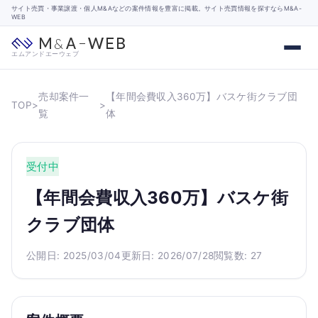
サイト売買・事業譲渡・個人M&Aなどの案件情報を豊富に掲載。サイト売買情報を探すならM&A-
WEB
エムアンドエーウェブ
売却案件一
【年間会費収入360万】バスケ街クラブ団
TOP
>
>
覧
体
受付中
【年間会費収入360万】バスケ街
クラブ団体
公開日: 2025/03/04
更新日: 2026/07/28
閲覧数: 27