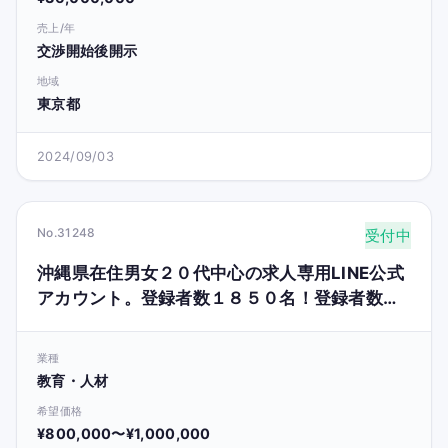
売上/年
交渉開始後開示
地域
東京都
2024/09/03
No.31248
受付中
沖縄県在住男女２０代中心の求人専用LINE公式
アカウント。登録者数１８５０名！登録者数１
日約４名ずつ増加中！【収益化済み】
業種
教育・人材
希望価格
¥800,000〜¥1,000,000