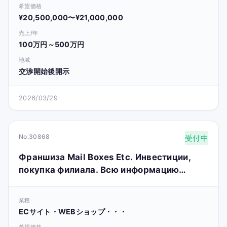
希望価格
¥20,500,000〜¥21,000,000
売上/年
100万円～500万円
地域
交渉開始後開示
2026/03/29
No.30868
受付中
Франшиза Mail Boxes Etc. Инвестиции,
покупка филиала. Всю информацию
смотри на сайте.
業種
ECサイト・WEBショップ・・・
希望価格