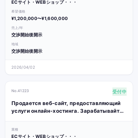
ECサイト・WEBショップ・・・
希望価格
¥1,200,000〜¥1,600,000
売上/年
交渉開始後開示
地域
交渉開始後開示
2026/04/02
No.41223
受付中
Продается веб-сайт, предоставляющий
услуги онлайн-хостинга. Зарабатывайте
до 10 000 долларов в месяц.
業種
ECサイト・WEBショップ・・・