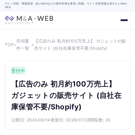
サイト売買・事業譲渡・個人M&Aなどの案件情報を豊富に掲載。サイト売買情報を探すならM&A-
WEB
エムアンドエーウェブ
売却案
【広告のみ 初月約100万売上】 ガジェットの販
TOP
>
>
件一覧
売サイト (自社在庫保管不要/Shopify)
受付中
【広告のみ 初月約100万売上】
ガジェットの販売サイト (自社在
庫保管不要/Shopify)
公開日: 2024/06/14
更新日: 2026/07/28
閲覧数: 20