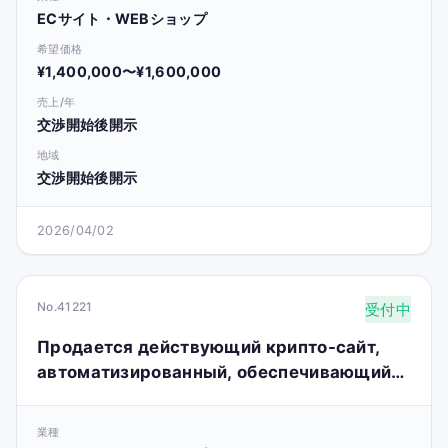
ECサイト・WEBショップ
希望価格
¥1,400,000〜¥1,600,000
売上/年
交渉開始後開示
地域
交渉開始後開示
2026/04/02
No.41221
受付中
Продается действующий крипто-сайт,
автоматизированный, обеспечивающий
пассивный доход и высокий потенциал
роста.
業種