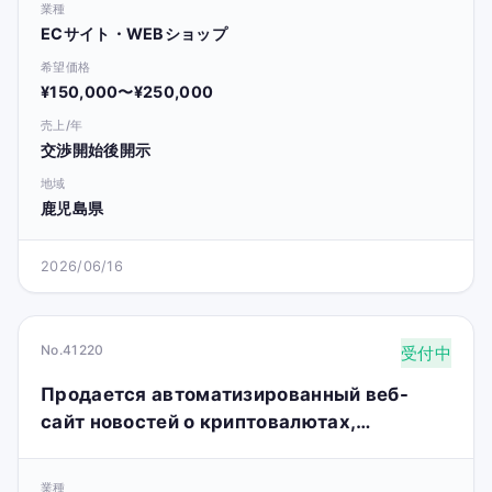
業種
ECサイト・WEBショップ
希望価格
¥150,000〜¥250,000
売上/年
交渉開始後開示
地域
鹿児島県
2026/06/16
No.41220
受付中
Продается автоматизированный веб-
сайт новостей о криптовалютах,
работающий в онлайн-режиме
業種