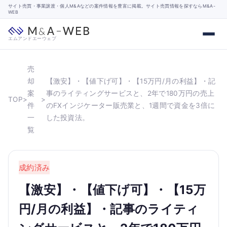
サイト売買・事業譲渡・個人M&Aなどの案件情報を豊富に掲載。サイト売買情報を探すならM&A-
WEB
エムアンドエーウェブ
売
却
【激安】・【値下げ可】・【15万円/月の利益】・記
案
事のライティングサービスと、2年で180万円の売上
TOP
>
>
件
のFXインジケーター販売業と、1週間で資金を3倍に
一
した投資法。
覧
成約済み
【激安】・【値下げ可】・【15万
円/月の利益】・記事のライティ