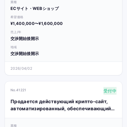
業種
ECサイト・WEBショップ
希望価格
¥1,400,000〜¥1,600,000
売上/年
交渉開始後開示
地域
交渉開始後開示
2026/04/02
No.41221
受付中
Продается действующий крипто-сайт,
автоматизированный, обеспечивающий
пассивный доход и высокий потенциал
роста.
業種