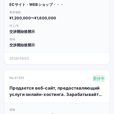
ECサイト・WEBショップ・・・
希望価格
¥1,200,000〜¥1,600,000
売上/年
交渉開始後開示
地域
交渉開始後開示
2026/04/02
No.41223
受付中
Продается веб-сайт, предоставляющий
услуги онлайн-хостинга. Зарабатывайте
до 10 000 долларов в месяц.
業種