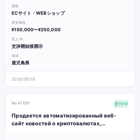
業種
ECサイト・WEBショップ
希望価格
¥150,000〜¥250,000
売上/年
交渉開始後開示
地域
鹿児島県
2026/06/16
No.41220
受付中
Продается автоматизированный веб-
сайт новостей о криптовалютах,
работающий в онлайн-режиме