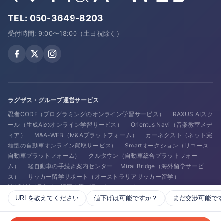
TEL:
050-3649-8203
受付時間: 9:00〜18:00（土日祝除く）
ラグザス・グループ運営サービス
忍者CODE（プログラミングのオンライン学習サービス）
RAXUS AIスク
ール（生成AIのオンライン学習サービス）
Orientus Navi（音楽教室メデ
ィア）
M&A-WEB（M&Aプラットフォーム）
カーネクスト（ネット完
結型の自動車オンライン買取サービス）
Smartオークション（リユース
自動車プラットフォーム）
クルタウン（自動車総合プラットフォー
ム）
軽自動車の手続き案内センター
Mirai Bridge（海外留学サービ
ス）
サッカー留学サポート（オーストラリアサッカー留学）
HUGAN（IT人材の転職支援プラットフォーム）
URLを教えてください
値下げは可能ですか？
まだ交渉可能で