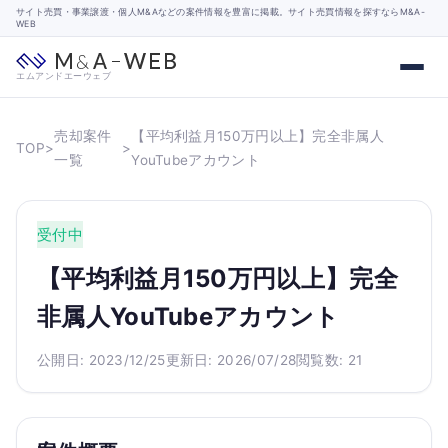
サイト売買・事業譲渡・個人M&Aなどの案件情報を豊富に掲載。サイト売買情報を探すならM&A-
WEB
エムアンドエーウェブ
売却案件
【平均利益月150万円以上】完全非属人
TOP
>
>
一覧
YouTubeアカウント
受付中
【平均利益月150万円以上】完全
非属人YouTubeアカウント
公開日: 2023/12/25
更新日: 2026/07/28
閲覧数: 21