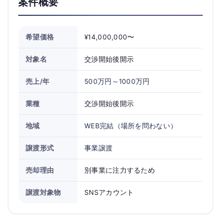
案件概要
希望価格
¥14,000,000〜
対象名
交渉開始後開示
売上/年
500万円～1000万円
業種
交渉開始後開示
地域
WEB完結（場所を問わない）
譲渡形式
事業譲渡
売却理由
別事業に注力するため
譲渡対象物
SNSアカウント