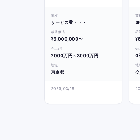
ノウハウ譲渡。すぐに営
業、自走可能
業種
業
サービス業・・・
S
希望価格
希
¥5,000,000〜
¥
売上/年
売
2000万円～3000万円
0
地域
地
東京都
交
2025/03/18
2