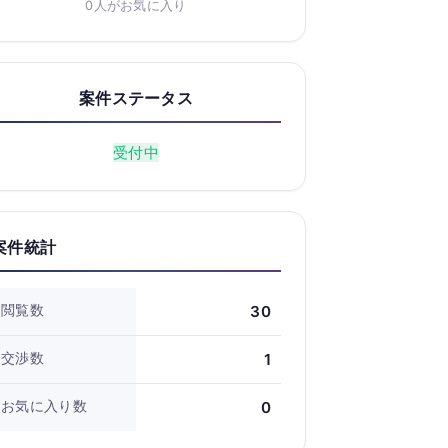
0人がお気に入り
案件ステータス
受付中
案件統計
閲覧数
30
交渉数
1
お気に入り数
0