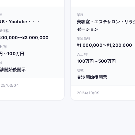
ト】99％男性フォロワ
ポテンシャルあり！脱毛
ー・美容・筋トレ・健康
較サイト
種
業種
NS・Youtube・・・
美容室・エステサロン・リラ
ゼーション
望価格
600,000〜¥3,000,000
希望価格
¥1,000,000〜¥1,200,000
上/年
円～100万円
売上/年
100万円～500万円
域
渉開始後開示
地域
交渉開始後開示
025/03/04
2024/10/09