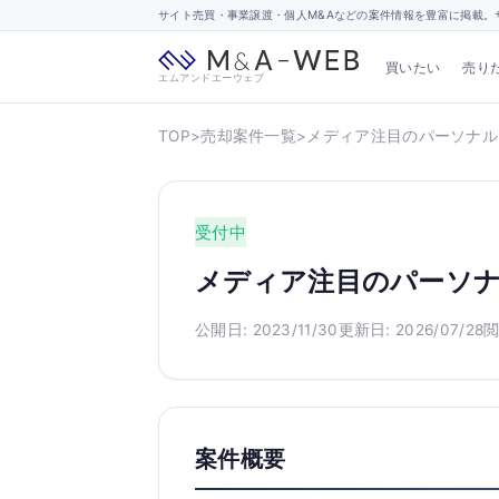
サイト売買・事業譲渡・個人M&Aなどの案件情報を豊富に掲載。サ
買いたい
売り
エムアンドエーウェブ
TOP
>
売却案件一覧
>
メディア注目のパーソナル
受付中
メディア注目のパーソ
公開日: 2023/11/30
更新日: 2026/07/28
閲
案件概要