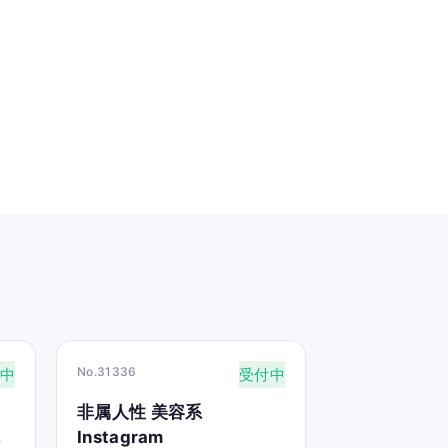
No.31336
中
受付中
非属人性 美容系
の
Instagram