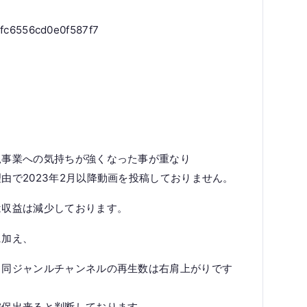
afc6556cd0e0f587f7
規事業への気持ちが強くなった事が重なり
由で2023年2月以降動画を投稿しておりません。
は収益は減少しております。
に加え、
る同ジャンルチャンネルの再生数は右肩上がりです
確保出来ると判断しております。