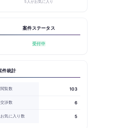
5人がお気に入り
案件ステータス
受付中
案件統計
閲覧数
103
交渉数
6
お気に入り数
5