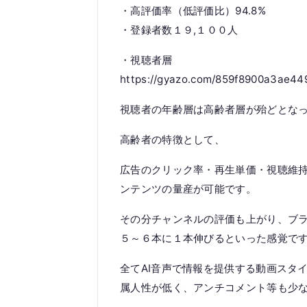
・高評価率（低評価比）94.8%
・登録者数１９,１００人
・視聴者層
https://gyazo.com/859f8900a3ae4
視聴者の年齢層は高齢者層が殆どとな
高齢者の特徴として、
広告のクリック率・再生単価・視聴維
ンテンツの量産が可能です。
その分チャンネルの評価も上がり、ブ
５～６本に１本伸びるといった感覚で
全てAI音声で情報を提供する動画スタ
属人性が低く、アンチコメント等も少