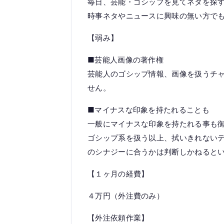
毎日、芸能・ゴシップを見てネタを探
時事ネタやニュースに興味の無い方で
【弱み】
■芸能人画像の著作権
芸能人のゴシップ情報、画像を扱うチ
せん。
■マイナスな印象を持たれることも
一般にマイナスな印象を持たれる事も
ゴシップ系を扱う以上、拭いきれない
のシナジーに合うかは判断しかねると
【１ヶ月の経費】
４万円（外注費のみ）
【外注依頼作業】