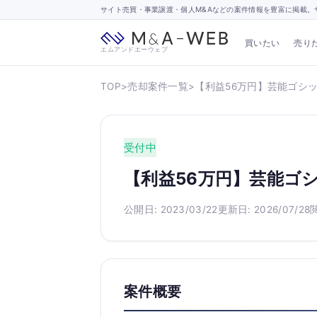
サイト売買・事業譲渡・個人M&Aなどの案件情報を豊富に掲載。サ
買いたい
売り
エムアンドエーウェブ
TOP
>
売却案件一覧
>
【利益56万円】芸能ゴシップ
受付中
【利益56万円】芸能ゴシ
公開日: 2023/03/22
更新日: 2026/07/28
閲
案件概要