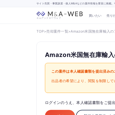
サイト売買・事業譲渡・個人M&Aなどの案件情報を豊富に掲載。サ
買いたい
売り
エムアンドエーウェブ
TOP
>
売却案件一覧
>
Amazon米国無在庫輸入
Amazon米国無在庫輸
この案件は本人確認書類を提出済みの
出品者の希望により、閲覧を制限して
ログインのうえ、本人確認書類をご提