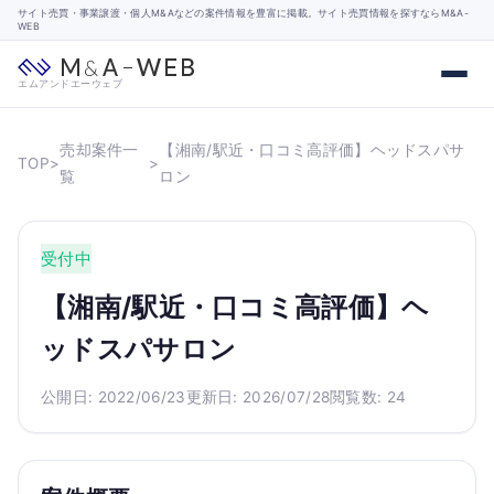
サイト売買・事業譲渡・個人M&Aなどの案件情報を豊富に掲載。サイト売買情報を探すならM&A-
WEB
エムアンドエーウェブ
売却案件一
【湘南/駅近・口コミ高評価】ヘッドスパサ
TOP
>
>
覧
ロン
受付中
【湘南/駅近・口コミ高評価】ヘ
ッドスパサロン
公開日: 2022/06/23
更新日: 2026/07/28
閲覧数: 24