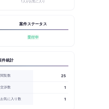
1人がお気に入り
案件ステータス
受付中
案件統計
閲覧数
25
交渉数
1
お気に入り数
1