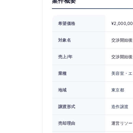
案件概要
希望価格
¥2,000,0
対象名
交渉開始後
売上/年
交渉開始後
業種
美容室・エ
地域
東京都
譲渡形式
造作譲渡
売却理由
運営リソー