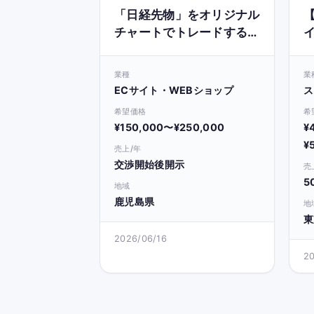
「日経先物」をオリジナル
【
チャートでトレードする手
法の紹介
業種
業
ECサイト・WEBショップ
ス
希望価格
希
¥150,000〜¥250,000
¥
¥
売上/年
交渉開始後開示
売
5
地域
鹿児島県
地
東
2026/06/16
2