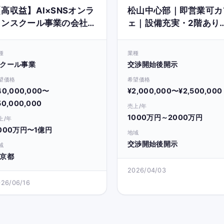
高収益】AI×SNSオンラ
松山中心部｜即営業可カ
インスクール事業の会社or
ェ｜設備充実・2階あり
事業譲渡
（業態転用可）
種
業種
クール事業
交渉開始後開示
望価格
希望価格
40,000,000〜
¥2,000,000〜¥2,500,000
50,000,000
売上/年
1000万円～2000万円
上/年
000万円〜1億円
地域
交渉開始後開示
域
京都
2026/04/03
026/06/16