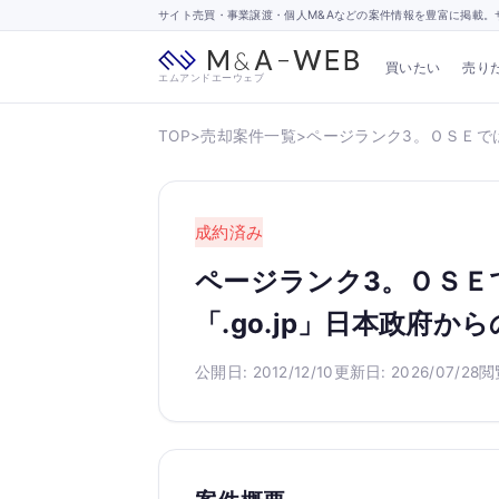
サイト売買・事業譲渡・個人M&Aなどの案件情報を豊富に掲載。サ
買いたい
売り
エムアンドエーウェブ
TOP
>
売却案件一覧
>
ページランク3。ＯＳＥでは
成約済み
ページランク3。ＯＳＥ
「.go.jp」日本政府
公開日: 2012/12/10
更新日: 2026/07/28
閲