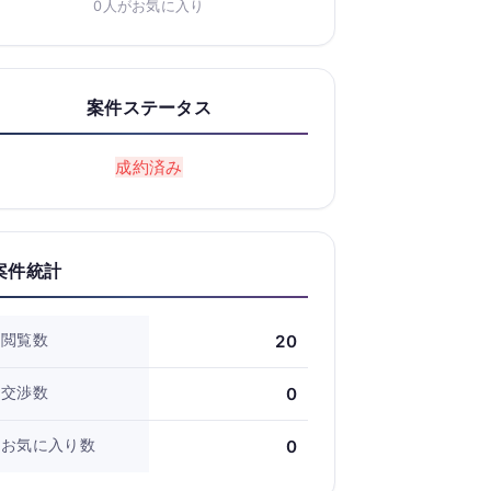
0人がお気に入り
案件ステータス
成約済み
案件統計
閲覧数
20
交渉数
0
お気に入り数
0