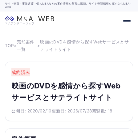
サイト売買・事業譲渡・個人M&Aなどの案件情報を豊富に掲載。サイト売買情報を探すならM&A-
WEB
エムアンドエーウェブ
売却案件
映画のDVDを感情から探すWebサービスとサ
TOP
>
>
一覧
テライトサイト
成約済み
映画のDVDを感情から探すWeb
サービスとサテライトサイト
公開日: 2020/02/10
更新日: 2026/07/28
閲覧数: 18