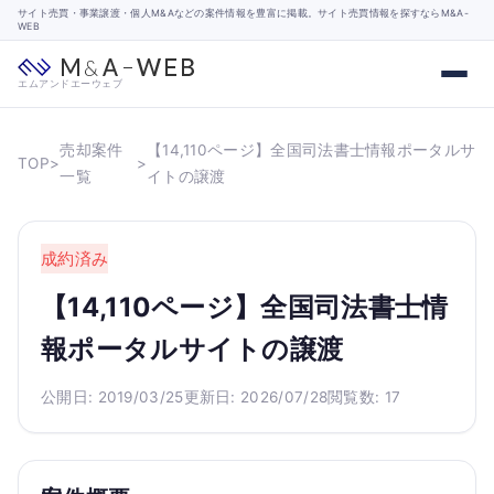
サイト売買・事業譲渡・個人M&Aなどの案件情報を豊富に掲載。サイト売買情報を探すならM&A-
WEB
エムアンドエーウェブ
売却案件
【14,110ページ】全国司法書士情報ポータルサ
TOP
>
>
一覧
イトの譲渡
成約済み
【14,110ページ】全国司法書士情
報ポータルサイトの譲渡
公開日: 2019/03/25
更新日: 2026/07/28
閲覧数: 17