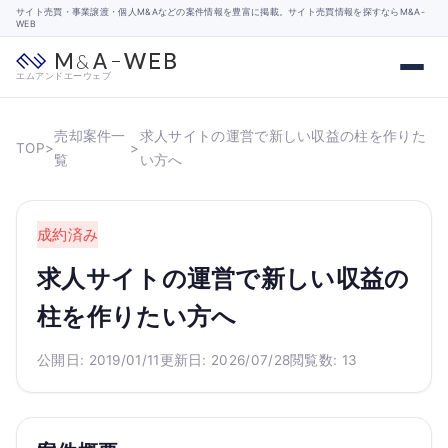
サイト売買・事業譲渡・個人M&Aなどの案件情報を豊富に掲載。サイト売買情報を探すならM&A-
WEB
エムアンドエーウェブ
売却案件一
求人サイトの運営で新しい収益の柱を作りた
TOP
>
>
覧
い方へ
成約済み
求人サイトの運営で新しい収益の
柱を作りたい方へ
公開日: 2019/01/11
更新日: 2026/07/28
閲覧数: 13