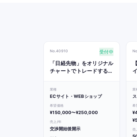
No.40910
N
受付中
「日経先物」をオリジナル
【
チャートでトレードする手
法の紹介
業種
業
ECサイト・WEBショップ
ス
希望価格
希
¥150,000〜¥250,000
¥
¥
売上/年
交渉開始後開示
売
5