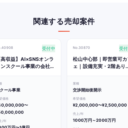
関連する売却案件
o.40908
No.30870
受付中
受付
高収益】AI×SNSオンラ
松山中心部｜即営業可カ
インスクール事業の会社or
ェ｜設備充実・2階あり
事業譲渡
（業態転用可）
種
業種
クール事業
交渉開始後開示
望価格
希望価格
40,000,000〜
¥2,000,000〜¥2,500,000
50,000,000
売上/年
1000万円～2000万円
上/年
000万円〜1億円