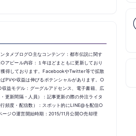
エンタメブログ○主なコンテンツ：都市伝説に関す
籍○アピール内容：１年ほどまともに更新しており
しております。FacebookやTwitter等で拡散
ばPVや収益は伸びるポテンシャルがあります。○
○収益モデル：グーグルアドセンス、電子書籍、広
間・更新間隔・人員）：記事更新の際の外注ライタ
行頻度・配信数）：スポット的にLINE@を配信○
0ページ○運営開始時期：2015/11月公開○売却理