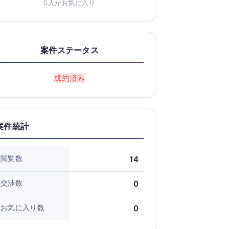
0人がお気に入り
案件ステータス
成約済み
案件統計
閲覧数
14
交渉数
0
お気に入り数
0