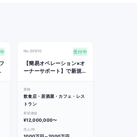
No.30910
中
受付中
フ
【簡易オペレーション×オ
ーナーサポート】で新規参
入可〇な関西の飲食事業
業種
飲食店・居酒屋・カフェ・レス
トラン
希望価格
¥12,000,000〜
売上/年
1000万円～2000万円