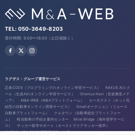
TEL:
050-3649-8203
受付時間: 9:00〜18:00（土日祝除く）
ラグザス・グループ運営サービス
忍者CODE（プログラミングのオンライン学習サービス）
RAXUS AIスク
ール（生成AIのオンライン学習サービス）
Orientus Navi（音楽教室メデ
ィア）
M&A-WEB（M&Aプラットフォーム）
カーネクスト（ネット完
結型の自動車オンライン買取サービス）
Smartオークション（リユース
自動車プラットフォーム）
クルタウン（自動車総合プラットフォー
ム）
軽自動車の手続き案内センター
Mirai Bridge（海外留学サービ
ス）
サッカー留学サポート（オーストラリアサッカー留学）
HUGAN（IT人材の転職支援プラットフォーム）