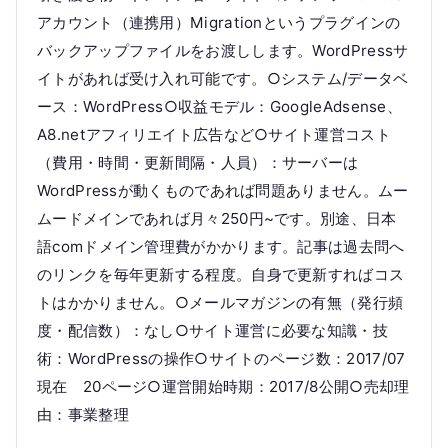
アカウント（連携用）Migrationというプラグインの
バックアップファイルをお渡しします。WordPressサ
イトがあれば受け入れ可能です。○システム/データベ
ース：WordPress○収益モデル：GoogleAdsense、
A8.netアフィリエイト広告など○サイト運営コスト
（費用・時間・更新間隔・人員）：サーバーは
WordPressが動くものであれば問題ありません。ムー
ムードメインであれば月々250円~です。別途、日本
語comドメイン管理費がかかります。記事は過去問へ
のリンクを毎年更新する程度。自身で更新すればコス
トはかかりません。○メールマガジンの有無（発行頻
度・配信数）：なし○サイト運営に必要な知識・技
術：WordPressの操作○サイトのページ数：2017/07
現在 20ページ○運営開始時期：2017/8公開○売却理
由：事業整理