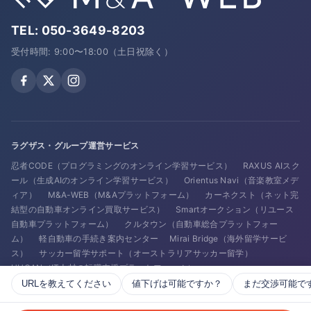
TEL:
050-3649-8203
受付時間: 9:00〜18:00（土日祝除く）
ラグザス・グループ運営サービス
忍者CODE（プログラミングのオンライン学習サービス）
RAXUS AIスク
ール（生成AIのオンライン学習サービス）
Orientus Navi（音楽教室メデ
ィア）
M&A-WEB（M&Aプラットフォーム）
カーネクスト（ネット完
結型の自動車オンライン買取サービス）
Smartオークション（リユース
自動車プラットフォーム）
クルタウン（自動車総合プラットフォー
ム）
軽自動車の手続き案内センター
Mirai Bridge（海外留学サービ
ス）
サッカー留学サポート（オーストラリアサッカー留学）
HUGAN（IT人材の転職支援プラットフォーム）
URLを教えてください
値下げは可能ですか？
まだ交渉可能で