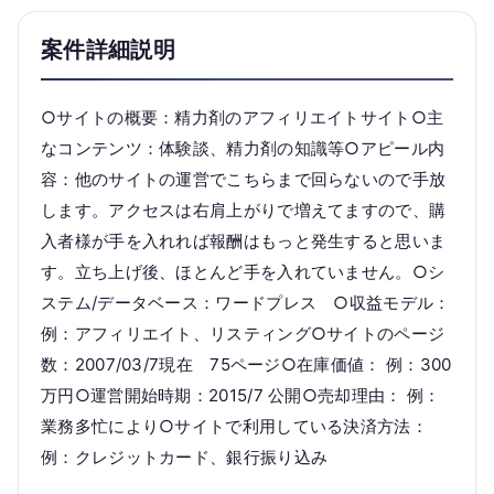
案件詳細説明
○サイトの概要：精力剤のアフィリエイトサイト○主
なコンテンツ：体験談、精力剤の知識等○アピール内
容：他のサイトの運営でこちらまで回らないので手放
します。アクセスは右肩上がりで増えてますので、購
入者様が手を入れれば報酬はもっと発生すると思いま
す。立ち上げ後、ほとんど手を入れていません。○シ
ステム/データベース：ワードプレス ○収益モデル：
例：アフィリエイト、リスティング○サイトのページ
数：2007/03/7現在 75ページ○在庫価値： 例：300
万円○運営開始時期：2015/7 公開○売却理由： 例：
業務多忙により○サイトで利用している決済方法：
例：クレジットカード、銀行振り込み