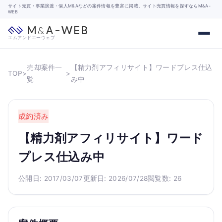
サイト売買・事業譲渡・個人M&Aなどの案件情報を豊富に掲載。サイト売買情報を探すならM&A-
WEB
エムアンドエーウェブ
売却案件一
【精力剤アフィリサイト】ワードプレス仕込
TOP
>
>
覧
み中
成約済み
【精力剤アフィリサイト】ワード
プレス仕込み中
公開日: 2017/03/07
更新日: 2026/07/28
閲覧数: 26