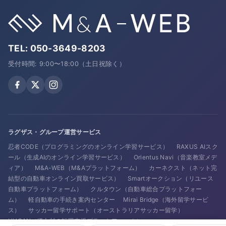
TEL:
050-3649-8203
受付時間: 9:00〜18:00（土日祝除く）
ラグザス・グループ運営サービス
忍者CODE（プログラミングのオンライン学習サービス）
RAXUS AIスク
ール（生成AIのオンライン学習サービス）
Orientus Navi（音楽教室メデ
ィア）
M&A-WEB（M&Aプラットフォーム）
カーネクスト（ネット完
結型の自動車オンライン買取サービス）
Smartオークション（リユース
自動車プラットフォーム）
クルタウン（自動車総合プラットフォー
ム）
軽自動車の手続き案内センター
Mirai Bridge（海外留学サービ
ス）
サッカー留学サポート（オーストラリアサッカー留学）
HUGAN（IT人材の転職支援プラットフォーム）