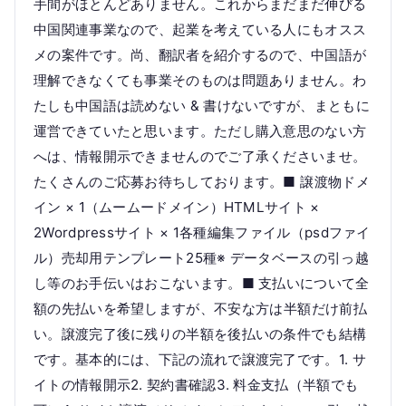
手間がほとんどありません。これからまだまだ伸びる
中国関連事業なので、起業を考えている人にもオスス
メの案件です。尚、翻訳者を紹介するので、中国語が
理解できなくても事業そのものは問題ありません。わ
たしも中国語は読めない & 書けないですが、まともに
運営できていたと思います。ただし購入意思のない方
へは、情報開示できませんのでご了承くださいませ。
たくさんのご応募お待ちしております。■ 譲渡物ドメ
イン × 1（ムームードメイン）HTMLサイト ×
2Wordpressサイト × 1各種編集ファイル（psdファイ
ル）売却用テンプレート25種※ データベースの引っ越
し等のお手伝いはおこないます。■ 支払いについて全
額の先払いを希望しますが、不安な方は半額だけ前払
い。譲渡完了後に残りの半額を後払いの条件でも結構
です。基本的には、下記の流れで譲渡完了です。1. サ
イトの情報開示2. 契約書確認3. 料金支払（半額でも