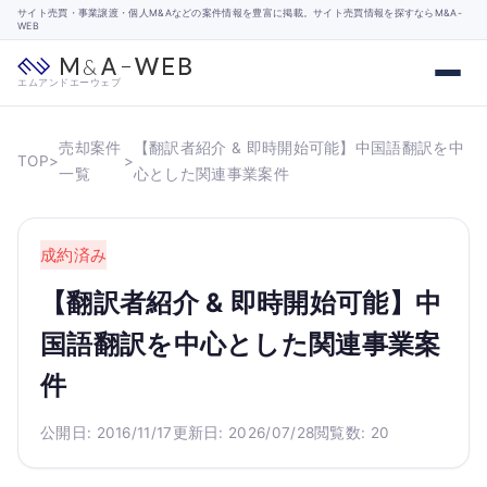
サイト売買・事業譲渡・個人M&Aなどの案件情報を豊富に掲載。サイト売買情報を探すならM&A-
WEB
エムアンドエーウェブ
売却案件
【翻訳者紹介 & 即時開始可能】中国語翻訳を中
TOP
>
>
一覧
心とした関連事業案件
成約済み
【翻訳者紹介 & 即時開始可能】中
国語翻訳を中心とした関連事業案
件
公開日: 2016/11/17
更新日: 2026/07/28
閲覧数: 20