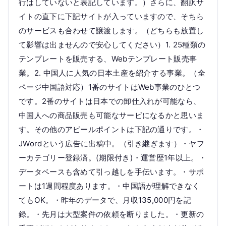
行はしていないと表記しています。）さらに、翻訳サ
イトの直下に下記サイトが入っていますので、そちら
のサービスも合わせて譲渡します。（どちらも放置し
て影響は出ませんので安心してください）1. 25種類の
テンプレートを販売する、Webテンプレート販売事
業。2. 中国人に人気の日本土産を紹介する事業。（全
ページ中国語対応）1番のサイトはWeb事業のひとつ
です。2番のサイトは日本での卸仕入れが可能なら、
中国人への商品販売も可能なサービになるかと思いま
す。その他のアピールポイントは下記の通りです。・
JWordという広告に出稿中。（引き継ぎます）・ヤフ
ーカテゴリー登録済。(期限付き)・運営歴1年以上。・
データベースも含めて引っ越しを手伝います。・サポ
ートは1週間程度あります。・中国語が理解できなく
てもOK。・昨年のデータで、月収135,000円を記
録。・先月は大型案件の依頼を断りました。・更新の