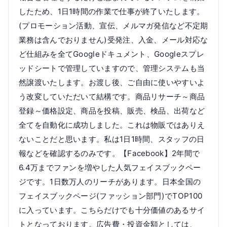
したため、1日1時間の作業で仕事が終了いたします。
(プロモーション活動、宣伝、メルマガ発信など不定期
業務は含んでおりません)受発注、入金、メール対応な
ど仕組みを全てGoogleドキュメント、Googleスプレ
ッドシートで管理していますので、管理システムも当
然譲渡いたします。お渡し後、ご自由に使いやすいよ
う改変していただいて結構です。商品リサーチ～商品
登録～価格設定、商品を投稿、販売、検品、出荷など
全てを自動化に成功しました。これは物販ではありえ
ないことだと思います。私は1日1時間、スタッフの日
報などを確認するのみです。【Facebook】2年間で
6.4万までファンを増やした人気フェイスブックペー
ジです。1日数万人のリーチがあります。日本全国の
フェイスブックページ(ファッション部門)でTOP100
に入っています。こちらだけでも十分価値のあるサイ
トとなっております。広告費・投資金額としては、