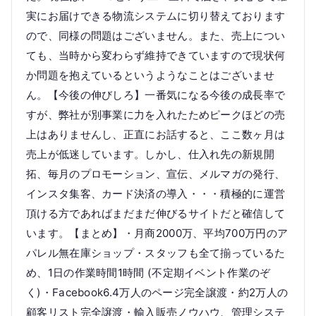
実にお届けできる物流システムに切り替えております
ので、同様の問題はございません。また、売上につい
ても、当時から変わらず維持できていますので現状何
か問題を抱えているというようなことはございませ
ん。【今後の伸びしろ】一番気になる今後の成長率で
すが、弊社が別事業に力を入れたためピークほどの売
上はありませんし、正直にお話すると、ここ数ヶ月は
売上が低迷しています。しかし、仕入れ先の新規開
拓、毎月のプロモーション、宣伝、メルマガの発行、
インスタ集客、カード決済の導入・・・積極的に運営
頂ける方であればまだまだ伸びるサイトだと確信して
います。【まとめ】・月商2000万、平均700万円のア
パレル無在庫ショップ・スタッフも全て揃っているた
め、1日の作業時間1時間 (不定期イベント作業のぞ
く)・Facebook6.4万人のページ完全譲渡・約2万人の
顧客リスト完全譲渡・輸入販売ノウハウ、管理システ