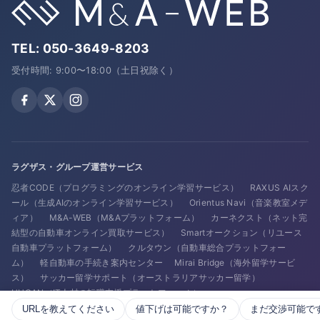
TEL:
050-3649-8203
受付時間: 9:00〜18:00（土日祝除く）
ラグザス・グループ運営サービス
忍者CODE（プログラミングのオンライン学習サービス）
RAXUS AIスク
ール（生成AIのオンライン学習サービス）
Orientus Navi（音楽教室メデ
ィア）
M&A-WEB（M&Aプラットフォーム）
カーネクスト（ネット完
結型の自動車オンライン買取サービス）
Smartオークション（リユース
自動車プラットフォーム）
クルタウン（自動車総合プラットフォー
ム）
軽自動車の手続き案内センター
Mirai Bridge（海外留学サービ
ス）
サッカー留学サポート（オーストラリアサッカー留学）
HUGAN（IT人材の転職支援プラットフォーム）
URLを教えてください
値下げは可能ですか？
まだ交渉可能で