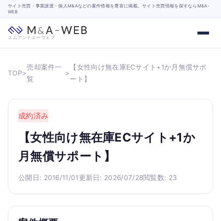
サイト売買・事業譲渡・個人M&Aなどの案件情報を豊富に掲載。サイト売買情報を探すならM&A-
WEB
エムアンドエーウェブ
売却案件一
【女性向け無在庫ECサイト+1か月無償サポ
TOP
>
>
覧
ート】
成約済み
【女性向け無在庫ECサイト+1か
月無償サポート】
公開日: 2016/11/01
更新日: 2026/07/28
閲覧数: 23