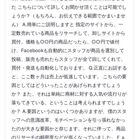
た こちらについて詳しくお聞かせ頂くことは可能でし
ょうか？（もちろん、お伝えできる範囲でかまいませ
ん） A.簡単にご説明しますと 指定のサイトから、一
定数売れている商品をリサーチして、卸しサイトから
買付。価格も○○円の商品だったら、○○円で値付
け、Facebookも自動的にスタッフが商品を選別して
投稿、販売も売れたらスタッフが全て回してくれて、
買付・発送も自動化しております。 Q.正直にお話する
と、ここ数ヶ月は売上が低迷しています。 こちらの要
因としてはどういったことがあげられますでしょう
か？ また、それは単純に商材に対する人気や流行りが
落ちてきている、ということは考えられますでしょう
か？ A.要因というのはいくつかありますが、僕のスタ
ッフへの意識改革、モチベーションを引っ張れなかっ
たのが大きな要因かと存じます。それに伴って、商品
のリサーチの精密度などが低くなっていました。Ｆａ