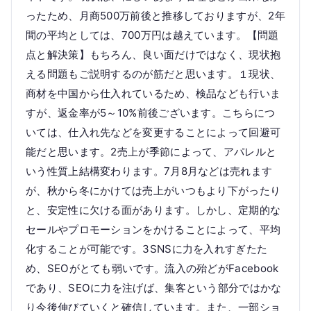
ったため、月商500万前後と推移しておりますが、2年
間の平均としては、700万円は越えています。【問題
点と解決策】もちろん、良い面だけではなく、現状抱
える問題もご説明するのが筋だと思います。１現状、
商材を中国から仕入れているため、検品なども行いま
すが、返金率が5～10%前後ございます。こちらにつ
いては、仕入れ先などを変更することによって回避可
能だと思います。2売上が季節によって、アパレルと
いう性質上結構変わります。7月8月などは売れます
が、秋から冬にかけては売上がいつもより下がったり
と、安定性に欠ける面があります。しかし、定期的な
セールやプロモーションをかけることによって、平均
化することが可能です。3SNSに力を入れすぎたた
め、SEOがとても弱いです。流入の殆どがFacebook
であり、SEOに力を注げば、集客という部分ではかな
り今後伸びていくと確信しています。また、一部ショ