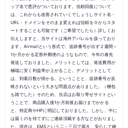
ップ名で悪評がついております。信頼回復について
は、これからも改善されていくでしょうしサイト名・
URL・ドメインをそのまま変えれば信頼を０からスタ
ートすることも可能です（ご希望でしたら）詳しくお
伝えしますと、当サイトは海外アパレルを扱っており
ます。Airmailという形式で、追跡番号が出ず２週間～
1か月かかる定形外郵便のようなもので、今年の春先
発送しておりました。メリットとしては、発送費用が
極端に安く利益率が上がること。デメリットとして
は、到着日数が掛かる。ということと、追跡番号が反
映されないという大きな問題点がありました。（梱包
も雑でした）そのため、当店はお取り寄せサイトとい
うことで、商品購入後1か月前後お届けまでかかる
と、特定商やHPに明記しておりました。しかし、中に
は届くのを待てずにご連絡頂戴する方などがおりまし
た。現在は、EMSという二－三日で届き、安心して確