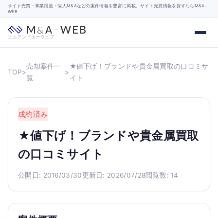
サイト売買・事業譲渡・個人M&Aなどの案件情報を豊富に掲載。サイト売買情報を探すならM&A-
WEB
エムアンドエーウェブ
売却案件一
★値下げ！ブランドや貴金属買取の口コミサ
TOP
>
>
覧
イト
成約済み
★値下げ！ブランドや貴金属買取
の口コミサイト
公開日: 2016/03/30
更新日: 2026/07/28
閲覧数: 14