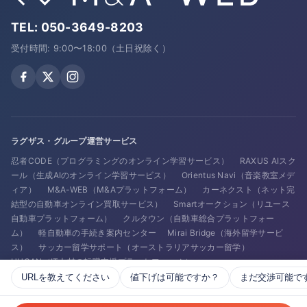
TEL:
050-3649-8203
受付時間: 9:00〜18:00（土日祝除く）
ラグザス・グループ運営サービス
忍者CODE（プログラミングのオンライン学習サービス）
RAXUS AIスク
ール（生成AIのオンライン学習サービス）
Orientus Navi（音楽教室メデ
ィア）
M&A-WEB（M&Aプラットフォーム）
カーネクスト（ネット完
結型の自動車オンライン買取サービス）
Smartオークション（リユース
自動車プラットフォーム）
クルタウン（自動車総合プラットフォー
ム）
軽自動車の手続き案内センター
Mirai Bridge（海外留学サービ
ス）
サッカー留学サポート（オーストラリアサッカー留学）
HUGAN（IT人材の転職支援プラットフォーム）
URLを教えてください
値下げは可能ですか？
まだ交渉可能で