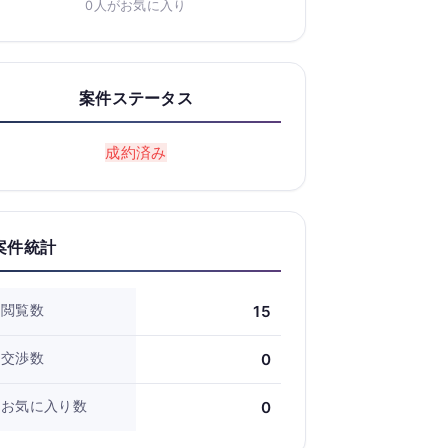
0人がお気に入り
案件ステータス
成約済み
案件統計
閲覧数
15
交渉数
0
お気に入り数
0