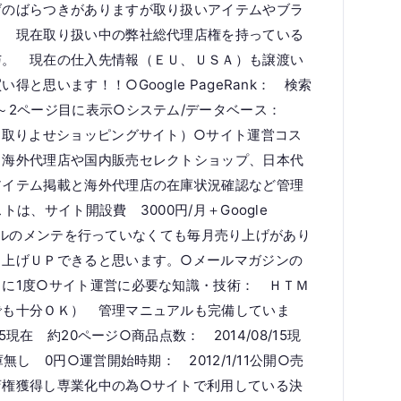
げのばらつきがありますが取り扱いアイテムやブラ
。 現在取り扱い中の弊社総代理店権を持っている
与。 現在の仕入先情報（ＥＵ、ＵＳＡ）も譲渡い
思います！！○Google PageRank： 検索
～2ページ目に表示○システム/データベース：
お取りよせショッピングサイト）○サイト運営コス
 海外代理店や国内販売セレクトショップ、日本代
アイテム掲載と海外代理店の在庫状況確認など管理
は、サイト開設費 3000円/月＋Google
客ツールのメンテを行っていなくても毎月売り上げがあり
り上げＵＰできると思います。○メールマガジンの
に1度○サイト運営に必要な知識・技術： ＨＴＭ
でも十分ＯＫ） 管理マニュアルも完備していま
5現在 約20ページ○商品点数： 2014/08/15現
無し 0円○運営開始時期： 2012/1/11公開○売
店権獲得し専業化中の為○サイトで利用している決