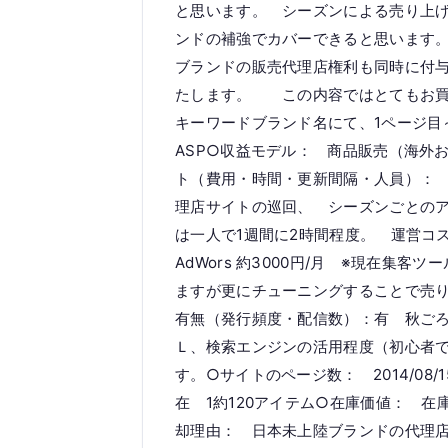
と思います。 シーズンによる売り上
ンドの補強でカバーできると思います
ブランドの販売代理店権利も同時に付
たします。 この内容ではとてもお買い得と
キーワードブランド名にて、1ページ目
ASP○収益モデル： 商品販売（海外
ト（費用・時間・更新間隔・人員）：
理店サイトの巡回、 シーズンごとの
は一人で1週間に2時間程度。 運営コスト
AdWors 約3000円/月 ※現在集
ますが更にチューニングすることで売
有無（発行頻度・配信数）：有 秋ごろ
Ｌ、検索エンジンの活用程度（初心者
す。○サイトのページ数： 2014/08/1
在 1約120アイテム○在庫価値： 在庫
却理由： 日本未上陸ブランドの代理