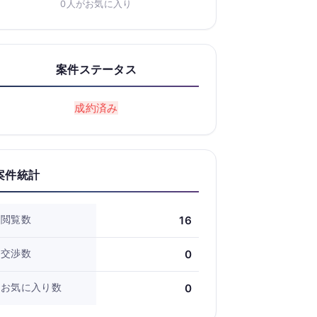
0人がお気に入り
案件ステータス
成約済み
案件統計
閲覧数
16
交渉数
0
お気に入り数
0