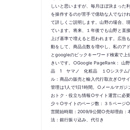
しいと思いますが、毎月ほぼ決まった
を操作するのが苦手で億劫な人でなけ
て詳しくご説明します。山野の場合、
ています。将来、１年後でも山野と直
上げ基準で増えると思われます。広告
動をして、商品点数を増やし、私のアドバ
とgoogleのビックキーワード検索で
きいです。○Google PageRank
品 1 ヤマノ 化粧品 １○システム
ル：商品の販売と輸入代行取次ぎ○サ
管理は1人で1日1時間。○メールマガ
おトク・役立ち情報○サイト運営に必要な
少々○サイトのページ数：３５ページ
営開始時期：2009/9公開○売却理由
法：銀行振り込み、代引き