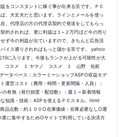
利益をコンスタントに稼ぐ事が出来る筈です。ＰＣ
れば、大丈夫だと思います。ラインとメールを使っ
現在、代理店の方の代理店契約で発送をしてもらっ
接契約されれば、更に利益は１~２万円ほど今の売り
もせず今の利益が出ていますので、きちんと広告活
イス通りされればもっと儲かる筈です。 yahoo
上位10に入ります。今後もランクが上がる可能性が大
： 山野 コスメ １ ヤマノ コスメ １ 山野 化粧
/データベース：カラーミーショップASP○収益モデ
イト運営コスト（費用・時間・更新間隔・人員）：
ジンの有無（発行頻度・配信数）：週１＝新着情報
知識・技術：ASPを使えるＰＣスキル、html
○商品点数：約１００○在庫価値：在庫必要なし○運
：本業に集中するため○サイトで利用している決済方