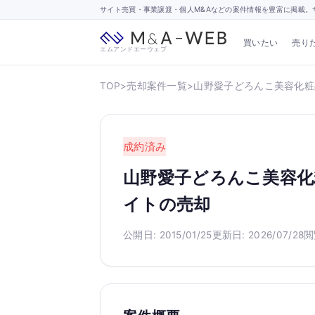
サイト売買・事業譲渡・個人M&Aなどの案件情報を豊富に掲載。サ
買いたい
売り
エムアンドエーウェブ
TOP
>
売却案件一覧
>
山野愛子どろんこ美容化粧
成約済み
山野愛子どろんこ美容化
イトの売却
公開日: 2015/01/25
更新日: 2026/07/28
閲