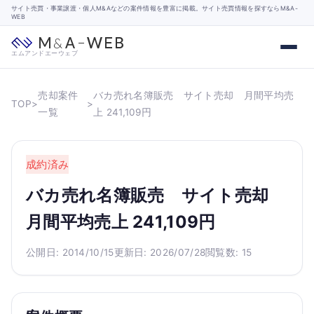
サイト売買・事業譲渡・個人M&Aなどの案件情報を豊富に掲載。サイト売買情報を探すならM&A-
WEB
エムアンドエーウェブ
売却案件
バカ売れ名簿販売 サイト売却 月間平均売
TOP
>
>
一覧
上 241,109円
成約済み
バカ売れ名簿販売 サイト売却
月間平均売上 241,109円
公開日: 2014/10/15
更新日: 2026/07/28
閲覧数: 15