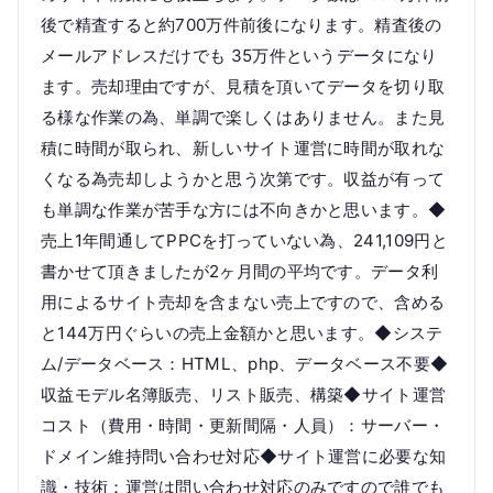
後で精査すると約700万件前後になります。精査後の
メールアドレスだけでも 35万件というデータになり
ます。売却理由ですが、見積を頂いてデータを切り取
る様な作業の為、単調で楽しくはありません。また見
積に時間が取られ、新しいサイト運営に時間が取れな
くなる為売却しようかと思う次第です。収益が有って
も単調な作業が苦手な方には不向きかと思います。◆
売上1年間通してPPCを打っていない為、241,109円と
書かせて頂きましたが2ヶ月間の平均です。データ利
用によるサイト売却を含まない売上ですので、含める
と144万円ぐらいの売上金額かと思います。◆システ
ム/データベース：HTML、php、データベース不要◆
収益モデル名簿販売、リスト販売、構築◆サイト運営
コスト（費用・時間・更新間隔・人員）：サーバー・
ドメイン維持問い合わせ対応◆サイト運営に必要な知
識・技術：運営は問い合わせ対応のみですので誰でも