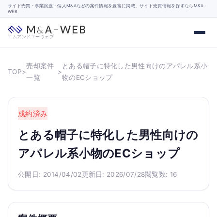
サイト売買・事業譲渡・個人M&Aなどの案件情報を豊富に掲載。サイト売買情報を探すならM&A-
WEB
エムアンドエーウェブ
売却案件
とある帽子に特化した男性向けのアパレル系小
TOP
>
>
一覧
物のECショップ
成約済み
とある帽子に特化した男性向けの
アパレル系小物のECショップ
公開日: 2014/04/02
更新日: 2026/07/28
閲覧数: 16