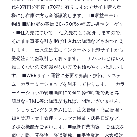
代40万円分程度（70程）有りますのでサイト購入者
様には在庫の方も全部譲渡します。 ■収益モデル
物販 ■訪問者の客層 20～70代の幅広い男性ターゲッ
ト■仕入先について 仕入先なども紹介しますので、
そのまま事業を引き継げ仕入れの知識などもおつたえ
します。 仕入先は主にインターネット卸サイトから
受発注にてお取引しております。 アパレルとはいえ
難しくないので知識がない方でも始めやすいと思いま
す。 ■WEBサイト運営に必要な知識・技術、システ
ム カラーミーショップを利用しております。 カラ
ーミーショッの管理画面にて全て操作可能である為、
簡単なHTML等の知識があれば、問題ございません。
ショッピングシステムには、注文管理・商品管理・
顧客管理・売上管理・メルマガ機能・店長日記など、
多様な機能がございます。■更新作業内容 ご注文を
頂いた際、受発注、発送業務。■受注業務 お客様対