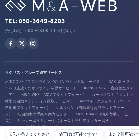
TEL:
050-3649-8203
受付時間: 9:00〜18:00（土日祝除く）
ラグザス・グループ運営サービス
忍者CODE（プログラミングのオンライン学習サービス）
RAXUS AIスク
ール（生成AIのオンライン学習サービス）
Orientus Navi（音楽教室メデ
ィア）
M&A-WEB（M&Aプラットフォーム）
カーネクスト（ネット完
結型の自動車オンライン買取サービス）
Smartオークション（リユース
自動車プラットフォーム）
クルタウン（自動車総合プラットフォー
ム）
軽自動車の手続き案内センター
Mirai Bridge（海外留学サービ
ス）
サッカー留学サポート（オーストラリアサッカー留学）
HUGAN（IT人材の転職支援プラットフォーム）
URLを教えてください
値下げは可能ですか？
まだ交渉可能で