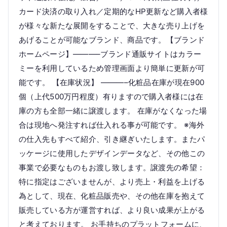
カード決済の取り入れ／定期的なHP更新など購入者様
が様々な新たな展開をすることで、大きな売り上げを
あげることが可能なブランド、商品です。【ブランド
ホームページ】———–ブランド通販サイトはカラー
ミーを利用しているため管理画面より簡単に更新が可
能です。 【在庫状況】 ———–化粧品在庫が現在900
個（上代500万円程度）有りますので購入者様には在
庫の方も全部一緒に譲渡します。 在庫がなくなった場
合は現地へ発注すれば仕入れる事が可能です。 ※海外
の仕入先もすべて紹介、引き継ぎいたします。またパ
ッケージに使用したデザインデータなど、その他この
事業で必要なものもお渡し致します。譲渡先の希望：
特に指定はございませんが、より売上・利益を上げる
為として、現在、化粧品販売や、その他在庫を抱えて
販売している方が運営すれば、より良い成果が上がる
と考えております。 お手持ちのプラットフォームに、