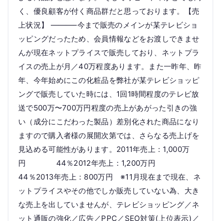
く、優良顧客が付く商品群だと思っております。【売
上状況】 ———–今まで販売のメインが某テレビショ
ッピングだったため、会員情報などをお渡しできませ
んが現在ネットプライスで販売しており、ネットプラ
イスの売上が月／40万程度あります。また一昨年、昨
年、今年始めにこの化粧品を弊社が某テレビショッピ
ングで販売していた時には、1回1時間程度のテレビ放
送で500万〜700万円程度の売上があがった引きの強
い（成分にこだわった製品）差別化された商品になり
ますので購入者様の展開次第では、さらなる売上げを
見込める可能性があります。2011年売上：1,000万
円 44％2012年売上：1,200万円
44％2013年売上：800万円 ※11月現在まで現在、ネ
ットプライスやその他でしか販売していない為、大き
な売上を出していませんが、テレビショッピング／ネ
ット通販の強化／広告／PPC／SEO対策(上位表示)／