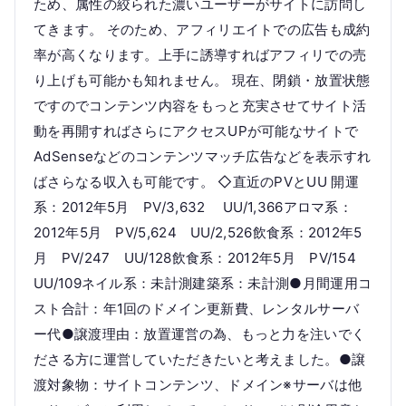
ため、属性の絞られた濃いユーザーがサイトに訪問し
てきます。 そのため、アフィリエイトでの広告も成約
率が高くなります。上手に誘導すればアフィリでの売
り上げも可能かも知れません。 現在、閉鎖・放置状態
ですのでコンテンツ内容をもっと充実させてサイト活
動を再開すればさらにアクセスUPが可能なサイトで
AdSenseなどのコンテンツマッチ広告などを表示すれ
ばさらなる収入も可能です。 ◇直近のPVとUU 開運
系：2012年5月 PV/3,632 UU/1,366アロマ系：
2012年5月 PV/5,624 UU/2,526飲食系：2012年5
月 PV/247 UU/128飲食系：2012年5月 PV/154
UU/109ネイル系：未計測建築系：未計測●月間運用コ
スト合計：年1回のドメイン更新費、レンタルサーバ
ー代●譲渡理由：放置運営の為、もっと力を注いでく
ださる方に運営していただきたいと考えました。●譲
渡対象物：サイトコンテンツ、ドメイン※サーバは他