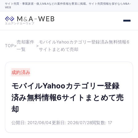
サイト売買・事業譲渡・個人M&Aなどの案件情報を豊富に掲載。サイト売買情報を探すならM&A-
WEB
エムアンドエーウェブ
売却案件
モバイルYahooカテゴリー登録済み無料情報6
TOP
>
>
一覧
サイトまとめて売却
成約済み
モバイルYahooカテゴリー登録
済み無料情報6サイトまとめて売
却
公開日: 2012/06/04
更新日: 2026/07/28
閲覧数: 17