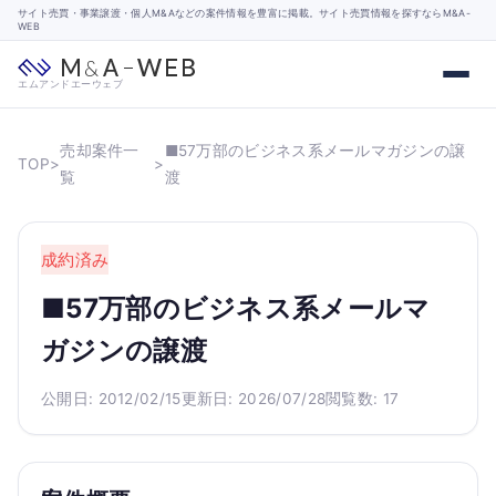
サイト売買・事業譲渡・個人M&Aなどの案件情報を豊富に掲載。サイト売買情報を探すならM&A-
WEB
エムアンドエーウェブ
売却案件一
■57万部のビジネス系メールマガジンの譲
TOP
>
>
覧
渡
成約済み
■57万部のビジネス系メールマ
ガジンの譲渡
公開日: 2012/02/15
更新日: 2026/07/28
閲覧数: 17