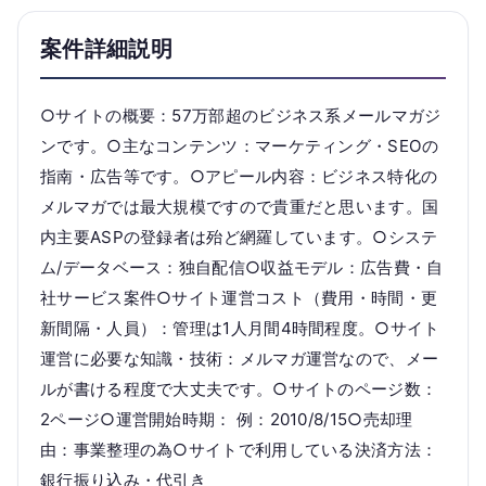
案件詳細説明
○サイトの概要：57万部超のビジネス系メールマガジ
ンです。○主なコンテンツ：マーケティング・SEOの
指南・広告等です。○アピール内容：ビジネス特化の
メルマガでは最大規模ですので貴重だと思います。国
内主要ASPの登録者は殆ど網羅しています。○システ
ム/データベース：独自配信○収益モデル：広告費・自
社サービス案件○サイト運営コスト（費用・時間・更
新間隔・人員）：管理は1人月間4時間程度。○サイト
運営に必要な知識・技術：メルマガ運営なので、メー
ルが書ける程度で大丈夫です。○サイトのページ数：
2ページ○運営開始時期： 例：2010/8/15○売却理
由：事業整理の為○サイトで利用している決済方法：
銀行振り込み・代引き