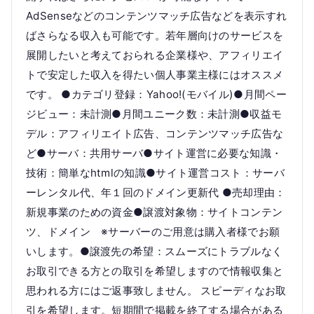
AdSenseなどのコンテンツマッチ広告などを表示すれ
ばさらなる収入も可能です。若年層向けのサービスを
展開したいと考えておられる企業様や、アフィリエイ
トで安定した収入を得たい個人事業主様にはオススメ
です。 ●カテゴリ登録：Yahoo!(モバイル)●月間ペー
ジビュー：未計測●月間ユニーク数：未計測●収益モ
デル：アフィリエイト広告、コンテンツマッチ広告な
ど●サーバ：共用サーバ●サイト運営に必要な知識・
技術：簡単なhtmlの知識●サイト運営コスト：サーバ
ーレンタル代、年１回のドメイン更新代 ●売却理由：
新規事業のための資金●譲渡対象物：サイトコンテン
ツ、ドメイン ※サーバーのご用意は購入者様でお願
いします。●譲渡先の希望：スムーズにトラブルなく
お取引できる方との取引を希望しますので情報収集と
思われる方にはご返事致しません。 スピーディなお取
引を希望します。短期間で掲載を終了する場合がある