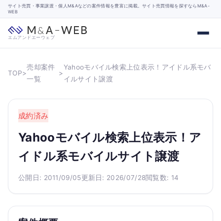
サイト売買・事業譲渡・個人M&Aなどの案件情報を豊富に掲載。サイト売買情報を探すならM&A-
WEB
エムアンドエーウェブ
売却案件
Yahooモバイル検索上位表示！アイドル系モバ
TOP
>
>
一覧
イルサイト譲渡
成約済み
Yahooモバイル検索上位表示！ア
イドル系モバイルサイト譲渡
公開日: 2011/09/05
更新日: 2026/07/28
閲覧数: 14