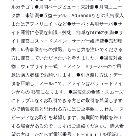
ルカテゴリ●月間ページビュー：未計測●月間ユニー
ク数：未計測●収益モデル：AdSenseなどの広告収入
またはアフィリエイトなど●サーバ：共用サーバ●サ
イト運営に必要な知識・技術：簡単なhtmlの知識●サ
イト運営コスト：ドメイン、サーバー維持費●売却理
由：広告事業からの撤退。もっと力を注いでくださる
方に運営していただきたいと考えました。●譲渡対象
物：ウェブサイト一式、ドメイン ※サーバーのご用
意は購入者様でお願いします。●引き渡し方法：デー
タを圧縮し、メールにて。ドメインはバリュードメイ
ンからの 移管になります。●譲渡先の希望：スムーズ
にトラブルなくお取引できる方との取引を希望します
ので情報収集と思われる方にはご返事致しません。 ス
ピーディなお取引を希望します。短期間で掲載を終了
する場合があるので、まずはご連絡ください。 購入希
望の方は、かならず電話番号・Ｅ−ｍａｉｌを明記し