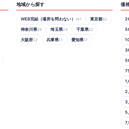
地域から探す
価
WEB完結（場所を問わない）
東京都
2
141
62
神奈川県
埼玉県
千葉県
5
29
24
22
大阪府
兵庫県
愛知県
1
22
17
17
3
5
7
1
2
3
5
7