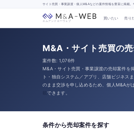
サイト売買・事業譲渡・個人M&Aなどの案件情報を豊富に掲載。サ
買いたい
売り
エムアンドエーウェブ
M&A・サイト売買の
案件数: 1,076件
M&A・サイト売買・事業譲渡の売却案件を
ト・独自システム／アプリ、店舗ビジネス
のまま交渉を申し込めるため、個人M&Aが
載
できます。
条件から売却案件を探す