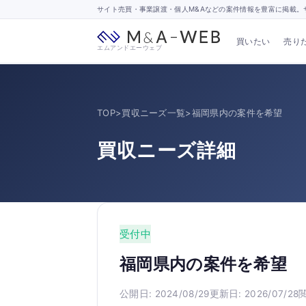
サイト売買・事業譲渡・個人M&Aなどの案件情報を豊富に掲載。サ
買いたい
売り
エムアンドエーウェブ
TOP
>
買収ニーズ一覧
>
福岡県内の案件を希望
買収ニーズ詳細
受付中
福岡県内の案件を希望
公開日: 2024/08/29
更新日: 2026/07/28
閲