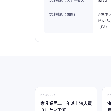
交渉対象（ステータス）
未設定
交渉対象（属性）
売主本人
理人-法
（FA）
No.40906
N
家具業界二十年以上法人買
収したいです