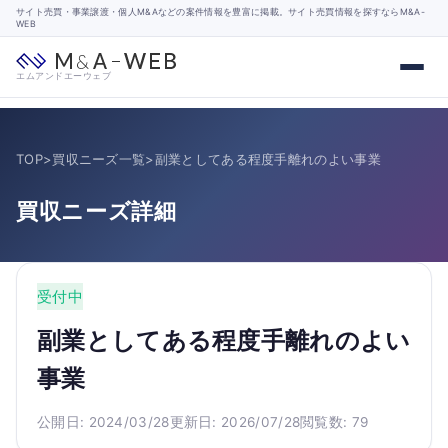
サイト売買・事業譲渡・個人M&Aなどの案件情報を豊富に掲載。サイト売買情報を探すならM&A-
WEB
エムアンドエーウェブ
TOP
>
買収ニーズ一覧
>
副業としてある程度手離れのよい事業
買収ニーズ詳細
受付中
副業としてある程度手離れのよい
事業
公開日: 2024/03/28
更新日: 2026/07/28
閲覧数: 79