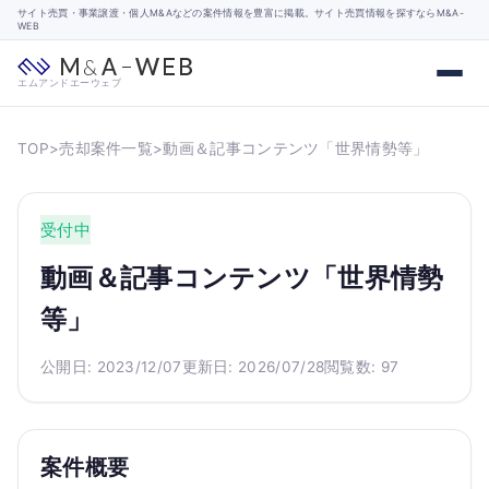
サイト売買・事業譲渡・個人M&Aなどの案件情報を豊富に掲載。サイト売買情報を探すならM&A-
WEB
エムアンドエーウェブ
TOP
>
売却案件一覧
>
動画＆記事コンテンツ「世界情勢等」
受付中
動画＆記事コンテンツ「世界情勢
等」
公開日: 2023/12/07
更新日: 2026/07/28
閲覧数: 97
案件概要