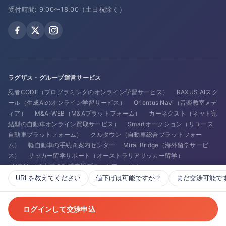
受付時間: 9:00〜18:00（土日祝除く）
ラグザス・グループ運営サービス
忍者CODE（プログラミングのオンライン学習サービス）
RAXUS AIスク
ール（生成AIのオンライン学習サービス）
Orientus Navi（音楽教室メデ
ィア）
M&A-WEB（M&Aプラットフォーム）
カーネクスト（ネット完
結型の自動車オンライン買取サービス）
Smartオークション（リユース
自動車プラットフォーム）
クルタウン（自動車総合プラットフォー
ム）
軽自動車の手続き案内センター
Mirai Bridge（海外留学サービ
ス）
サッカー留学サポート（オーストラリアサッカー留学）
HUGAN（IT人材の転職支援プラットフォーム）
URLを教えてください
値下げは可能ですか？
まだ交渉可能で
© Copyright M&A-WEB（エムアンドエーウェブ）.
ログインして交渉申込