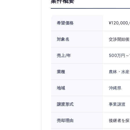
案件概要
希望価格
¥120,000
対象名
交渉開始後
売上/年
500万円～
業種
農林・水産
地域
沖縄県
譲渡形式
事業譲渡
売却理由
後継者を探