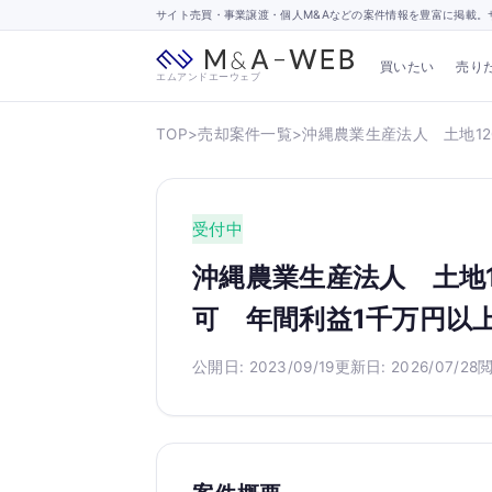
サイト売買・事業譲渡・個人M&Aなどの案件情報を豊富に掲載。サ
買いたい
売り
エムアンドエーウェブ
TOP
>
売却案件一覧
>
沖縄農業生産法人 土地1
受付中
沖縄農業生産法人 土地
可 年間利益1千万円以
公開日: 2023/09/19
更新日: 2026/07/28
閲