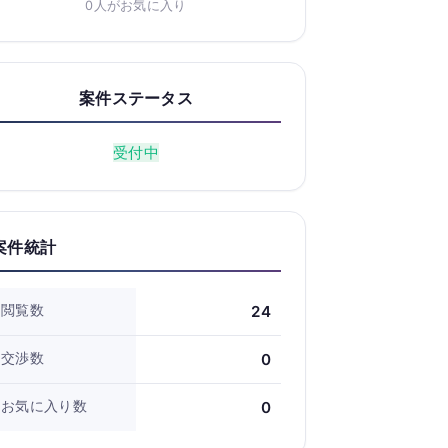
0人がお気に入り
案件ステータス
受付中
案件統計
閲覧数
24
交渉数
0
お気に入り数
0