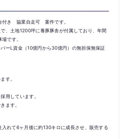
豚舎付き 協業自走可 案件です。
で、土地1200坪に養豚豚舎が付属しており、年間
豚場です。
パーL資金（10億円から30億円）の無担保無保証
います。
を採用しています。
できます。
仕入れて6ヶ月後に約130キロに成長させ、販売する