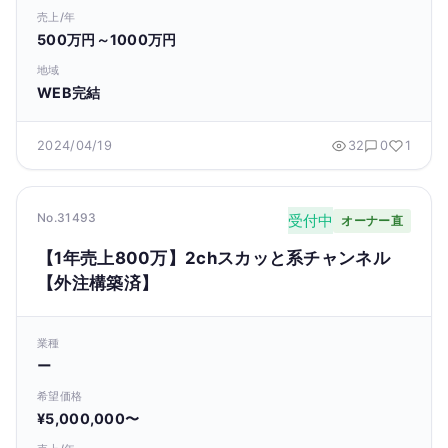
売上/年
500万円～1000万円
地域
WEB完結
2024/04/19
32
0
1
No.31493
受付中
オーナー直
【1年売上800万】2chスカッと系チャンネル
【外注構築済】
業種
ー
希望価格
¥5,000,000〜