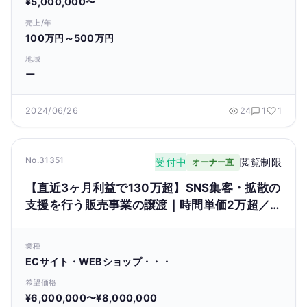
¥5,000,000〜
売上/年
100万円～500万円
地域
ー
2024/06/26
24
1
1
No.31351
受付中
閲覧制限
オーナー直
【直近3ヶ月利益で130万超】SNS集客・拡散の
支援を行う販売事業の譲渡｜時間単価2万超／
集客コスト0／属人性なし
業種
ECサイト・WEBショップ・・・
希望価格
¥6,000,000〜¥8,000,000