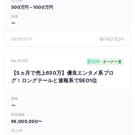
売上/年
500万円～1000万円
地域
ー
2023/12/11
24
3
0
No.31515
受付中
オーナー直
【5ヵ月で売上650万】優良エンタメ系ブロ
グ！ロングテールと速報系でSEO1位
業種
ー
希望価格
¥6,000,000〜
売上/年