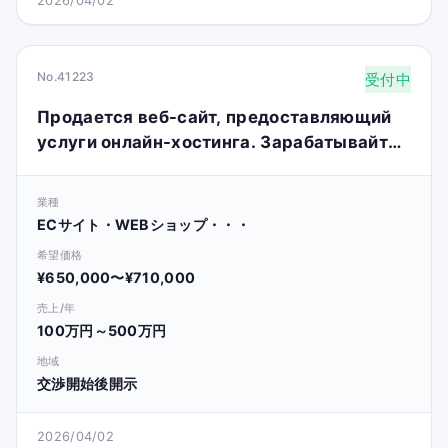
2026/04/02
No.41223
受付中
Продается веб-сайт, предоставляющий
услуги онлайн-хостинга. Зарабатывайте
до 10 000 долларов в месяц.
業種
ECサイト・WEBショップ・・・
希望価格
¥650,000〜¥710,000
売上/年
100万円～500万円
地域
交渉開始後開示
2026/04/02