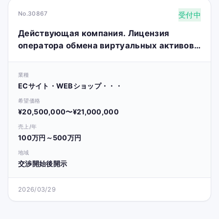
No.30867
受付中
Действующая компания. Лицензия
оператора обмена виртуальных активов.
Пожалуйста, ознакомьтесь с
информацией на сайте.
業種
ECサイト・WEBショップ・・・
希望価格
¥20,500,000〜¥21,000,000
売上/年
100万円～500万円
地域
交渉開始後開示
2026/03/29