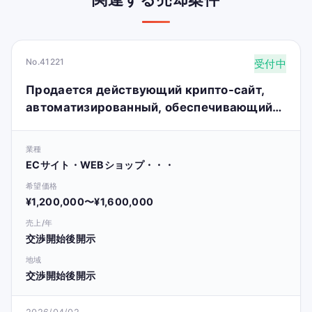
No.41221
受付中
Продается действующий крипто-сайт,
автоматизированный, обеспечивающий
пассивный доход и высокий потенциал
роста.
業種
ECサイト・WEBショップ・・・
希望価格
¥1,200,000〜¥1,600,000
売上/年
交渉開始後開示
地域
交渉開始後開示