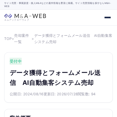
サイト売買・事業譲渡・個人M&Aなどの案件情報を豊富に掲載。サイト売買情報を探すならM&A-
WEB
エムアンドエーウェブ
売却案件
データ獲得とフォームメール送信 AI自動集客
TOP
>
>
一覧
システム売却
受付中
データ獲得とフォームメール送
信 AI自動集客システム売却
公開日: 2024/08/16
更新日: 2026/07/28
閲覧数: 94