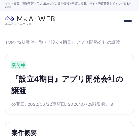
サイト売買・事業譲渡・個人M&Aなどの案件情報を豊富に掲載。サイト売買情報を探すならM&A-
WEB
エムアンドエーウェブ
TOP
>
売却案件一覧
>
『設立4期目』アプリ開発会社の譲渡
受付中
『設立4期目』アプリ開発会社の
譲渡
公開日: 2022/06/22
更新日: 2026/07/28
閲覧数: 18
案件概要