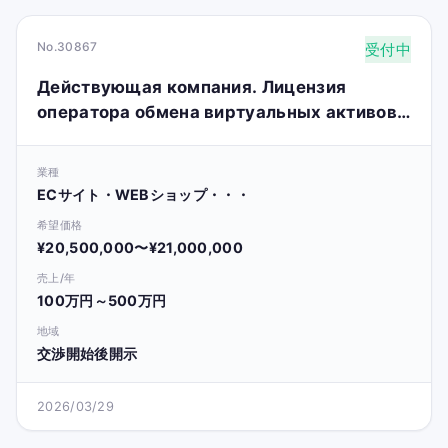
No.30867
受付中
Действующая компания. Лицензия
оператора обмена виртуальных активов.
Пожалуйста, ознакомьтесь с
информацией на сайте.
業種
ECサイト・WEBショップ・・・
希望価格
¥20,500,000〜¥21,000,000
売上/年
100万円～500万円
地域
交渉開始後開示
2026/03/29