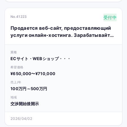
No.41223
受付中
Продается веб-сайт, предоставляющий
услуги онлайн-хостинга. Зарабатывайте
до 10 000 долларов в месяц.
業種
ECサイト・WEBショップ・・・
希望価格
¥650,000〜¥710,000
売上/年
100万円～500万円
地域
交渉開始後開示
2026/04/02