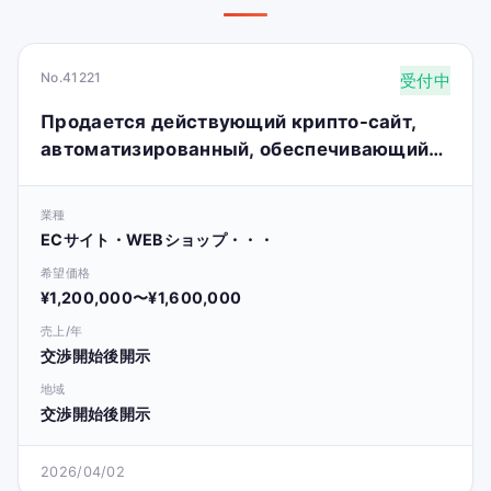
No.41221
受付中
Продается действующий крипто-сайт,
автоматизированный, обеспечивающий
пассивный доход и высокий потенциал
роста.
業種
ECサイト・WEBショップ・・・
希望価格
¥1,200,000〜¥1,600,000
売上/年
交渉開始後開示
地域
交渉開始後開示
2026/04/02