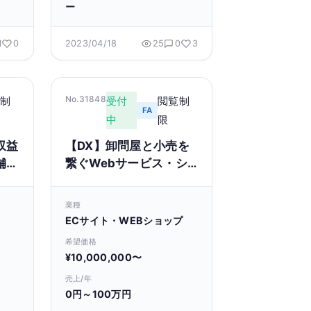
ー
1
0
2023/04/18
25
0
3
No.31848
制
受付
閲覧制
FA
中
限
収益
【DX】卸問屋と小売を
舗譲
繋ぐWebサービス・シ
ステムの事業承継・
M&A案件
業種
ECサイト・WEBショップ
希望価格
¥10,000,000〜
売上/年
0円～100万円